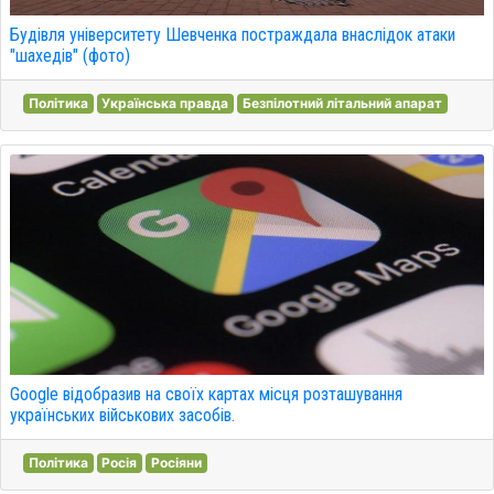
Будівля університету Шевченка постраждала внаслідок атаки
"шахедів" (фото)
Політика
Українська правда
Безпілотний літальний апарат
Google відобразив на своїх картах місця розташування
українських військових засобів.
Політика
Росія
Росіяни