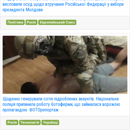
висловили осуд щодо втручання Російської Федерації у вибори
президента Молдови.
Політика
Росія
Європейський Союз
Щоденно генерували сотні підроблених акаунтів: Національна
поліція припинила роботу ботоферми, що займалася ворожою
пропагандою. ФОТОрепортаж.
Росія
Технологія
Українці