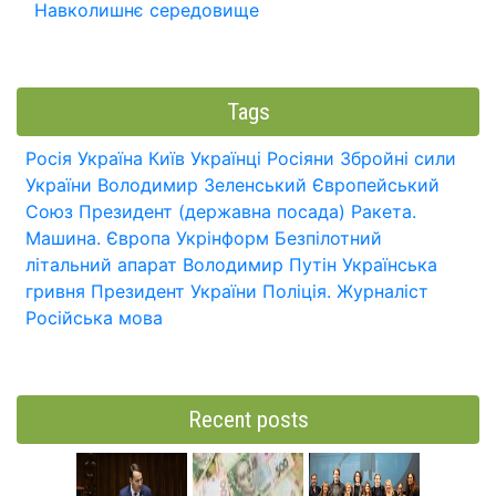
Навколишнє середовище
Tags
Росія
Україна
Київ
Українці
Росіяни
Збройні сили
України
Володимир Зеленський
Європейський
Союз
Президент (державна посада)
Ракета.
Машина.
Європа
Укрінформ
Безпілотний
літальний апарат
Володимир Путін
Українська
гривня
Президент України
Поліція.
Журналіст
Російська мова
Recent posts