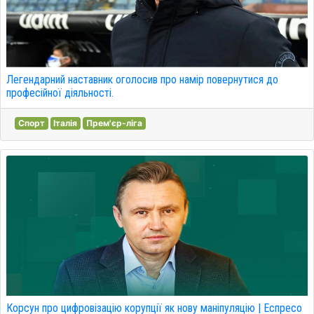
Легендарний наставник оголосив про намір повернутися до
професійної діяльності.
Спорт
Італія
Прем'єр-ліга
Корсун про цифровізацію корупції як нову маніпуляцію | Еспресо