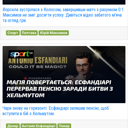
Ворскла зустрілася з Колосом, завершивши матч з рахунком 0:1.
Максимов не зміг досягти успіху. Дивіться відео забитого м'яча
та огляд гри.
Спорт
Полтава
Юрій Максимов
Чари знову на горизонті: Есфандіарі залишив пенсію, щоб
вступити в бій з Хельмутом.
Долар
Антоніо Есфандіарі
Покер