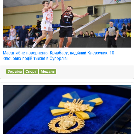
Масштабне повернення Кривбасу, надійний Клевзуник. 10
ключових подій тижня в Суперлізі.
Україна
Спорт
Медаль