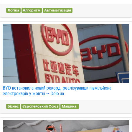
Логіка
Алгоритм
Автоматизація
BYD встановила новий рекорд, реалізувавши півмільйона
електрокарів у жовтні -- Delo.ua
Бізнес
Європейський Союз
Машина.