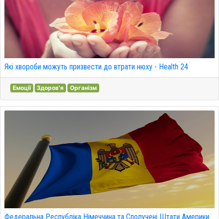
Які хвороби можуть призвести до втрати нюху - Health 24
Емоції
Здоров'я
Організм
Федеральна Республіка Німеччина та Сполучені Штати Америки