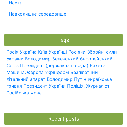
Наука
Навколишнє середовище
Tags
Росія
Україна
Київ
Українці
Росіяни
Збройні сили
України
Володимир Зеленський
Європейський
Союз
Президент (державна посада)
Ракета.
Машина.
Європа
Укрінформ
Безпілотний
літальний апарат
Володимир Путін
Українська
гривня
Президент України
Поліція.
Журналіст
Російська мова
Recent posts