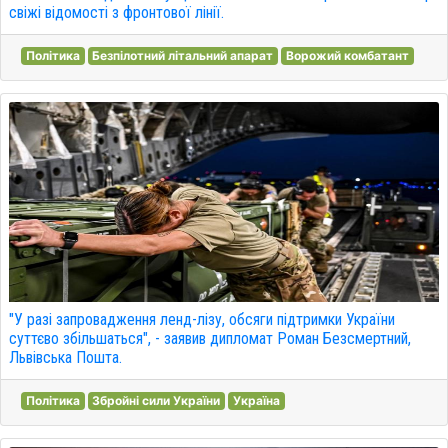
свіжі відомості з фронтової лінії.
Політика
Безпілотний літальний апарат
Ворожий комбатант
"У разі запровадження ленд-лізу, обсяги підтримки України
суттєво збільшаться", - заявив дипломат Роман Безсмертний,
Львівська Пошта.
Політика
Збройні сили України
Україна