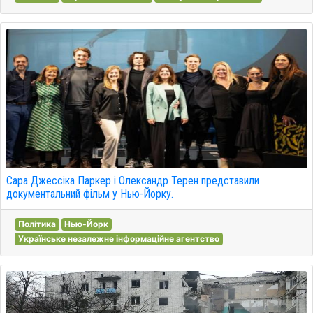
Сара Джессіка Паркер і Олександр Терен представили
документальний фільм у Нью-Йорку.
Політика
Нью-Йорк
Українське незалежне інформаційне агентство