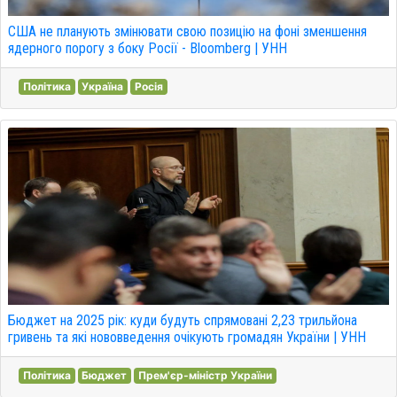
США не планують змінювати свою позицію на фоні зменшення
ядерного порогу з боку Росії - Bloomberg | УНН
Політика
Україна
Росія
Бюджет на 2025 рік: куди будуть спрямовані 2,23 трильйона
гривень та які нововведення очікують громадян України | УНН
Політика
Бюджет
Прем'єр-міністр України