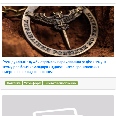
Розвідувальні служби отримали перехоплення радіозв'язку, в
якому російські командири віддають наказ про виконання
смертної кари над полоненим.
Політика
Укрінформ
Військовополонений