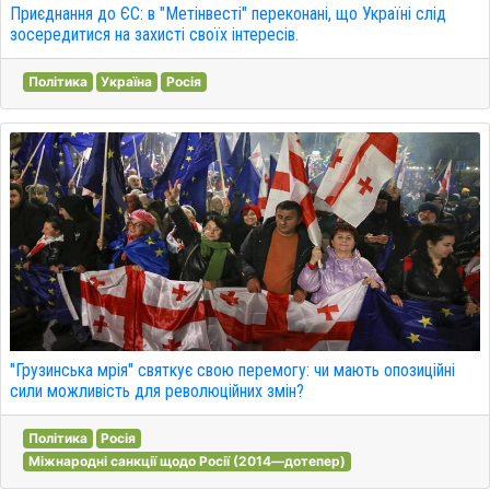
Приєднання до ЄС: в "Метінвесті" переконані, що Україні слід
зосередитися на захисті своїх інтересів.
Політика
Україна
Росія
"Грузинська мрія" святкує свою перемогу: чи мають опозиційні
сили можливість для революційних змін?
Політика
Росія
Міжнародні санкції щодо Росії (2014—дотепер)