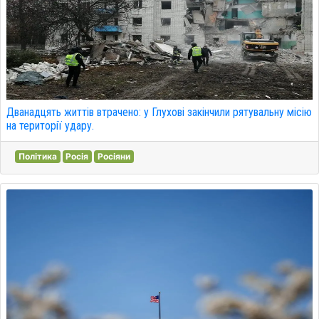
Дванадцять життів втрачено: у Глухові закінчили рятувальну місію
на території удару.
Політика
Росія
Росіяни