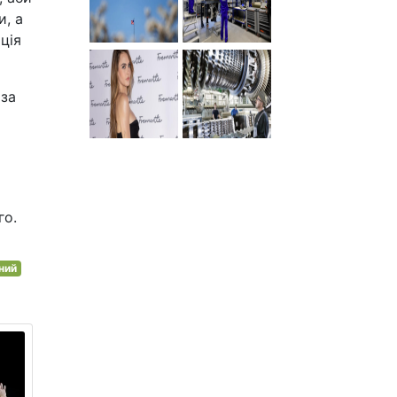
и, а
ція
 за
го.
ний