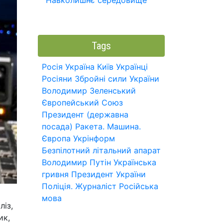
Навколишнє середовище
Tags
Росія
Україна
Київ
Українці
Росіяни
Збройні сили України
Володимир Зеленський
Європейський Союз
Президент (державна
посада)
Ракета.
Машина.
Європа
Укрінформ
Безпілотний літальний апарат
Володимир Путін
Українська
гривня
Президент України
Поліція.
Журналіст
Російська
мова
ліз,
ик,