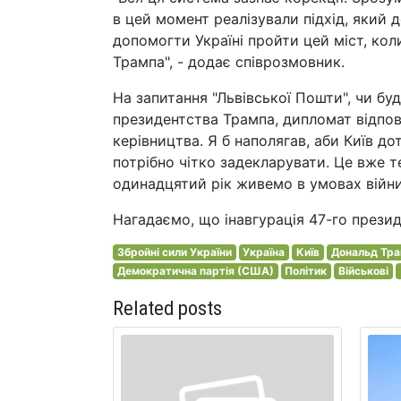
в цей момент реалізували підхід, який 
допомогти Україні пройти цей міст, кол
Трампа", - додає співрозмовник.
На запитання "Львівської Пошти", чи бу
президентства Трампа, дипломат відпові
керівництва. Я б наполягав, аби Київ до
потрібно чітко задекларувати. Це вже т
одинадцятий рік живемо в умовах війни, 
Нагадаємо, що інавгурація 47-го прези
Збройні сили України
Україна
Київ
Дональд Тр
Демократична партія (США)
Політик
Військові
Related posts