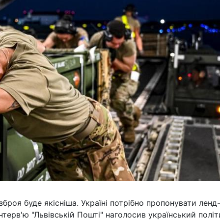
зброя буде якісніша. Україні потрібно пропонувати ленд-
нтерв'ю "Львівській Пошті" наголосив український політ