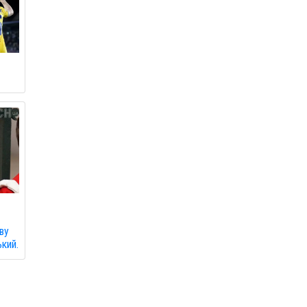
аву
кий.