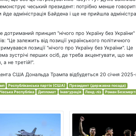
демонструє чеський президент: потрібно менше говорит
и йде адміністрація Байдена і ще не прийшла адміністра
де дотриманий принцип "нічого про Україну без України"
в: "Це залежить від позиції українського політичного
тримувався позиції "нічого про Україну без України". Це
ема зустрічі перших осіб, де треба акцентувати, що ми
а не третій!".
дента США Дональда Трампа відбудеться 20 січня 2025-
амп
Республіканська партія (США)
Президент (державна посада)
Чеська Республіка
Дипломат
Інавгурація
Ленд-ліз
Роман Безсмерт