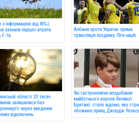
о з інформацією від WSJ,
Албанія проти України: пряма
на зазнала першої втрати
трансляція поєдинку Ліги націй.
а F-16.
Які гастрономічні вподобання
ненській області 20 тисяч
майбутнього короля Великої
вачів залишилися без
Британії: стало відомо, яку стр
роенергії через введення
обожнює принц Джордж Уельсь
ених відключень.