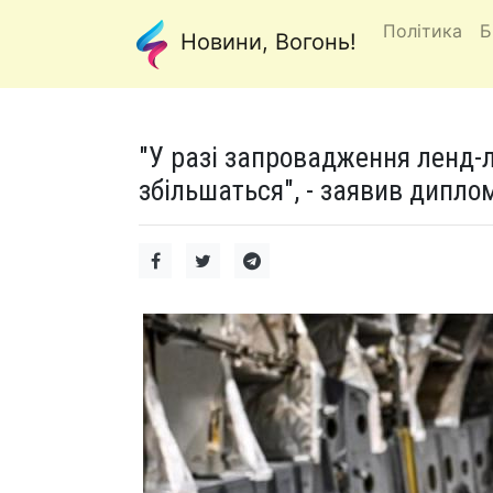
Політика
Б
Новини, Вогонь!
"У разі запровадження ленд-л
збільшаться", - заявив дипл