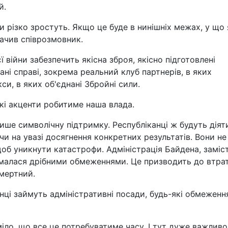
й.
и різко зростуть. Якщо це буде в нинішніх межах, у що 
начив співрозмовник.
 війни забезпечить якісна зброя, якісно підготовлені
дані справі, зокрема реальний клуб партнерів, в яких
и, в яких об'єднані Збройні сили.
які акценти робитиме наша влада.
ише символічну підтримку. Республіканці ж будуть діят
и на увазі досягнення конкретних результатів. Вони не
об уникнути катастрофи. Адміністрація Байдена, заміс
ймалася дрібними обмеженнями. Це призводить до втра
смертний.
анці займуть адміністративні посади, будь-які обмеженн
міло, що все це потребуватиме часу. І тут дуже важливо