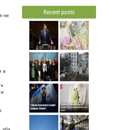
Recent posts
я не
и в
ть
ти
я
, аби