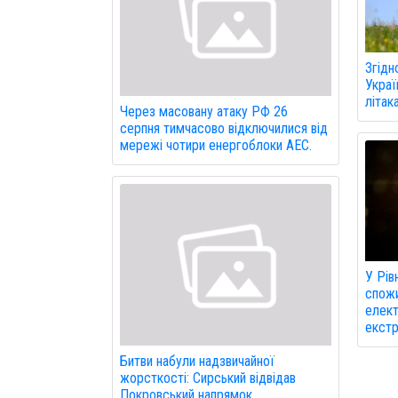
Згідн
Украї
літак
Через масовану атаку РФ 26
серпня тимчасово відключилися від
мережі чотири енергоблоки АЕС.
У Рів
спожи
елект
екстр
Битви набули надзвичайної
жорсткості: Сирський відвідав
Покровський напрямок