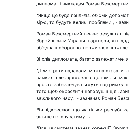
дипломат і викладач Роман Безсмертни
"Якщо це буде ленд-ліз, об'єми допомог
вірю, то будуть великі проблеми", - заз
Роман Безсмертний певен: результат цієї
Збройні сили України, партнери, які від
об'єднані оборонно-промислові комплекс
Зі слів дипломата, багато залежатиме, 
"Демократи надавали, можна сказати, л
рамках цілеспрямованої допомоги, маюч
просто забезпечуватимуть підтримку, щ
того щоб окреслити непорушні цілі, за
важливого часу," - зазначає Роман Без
Він підкреслює, що як тільки республік
більше не існуватимуть.
"Вся ця система зазнає корекції. Зрозу