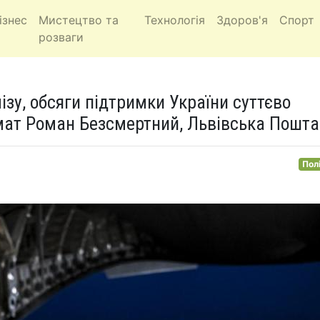
ізнес
Мистецтво та
Технологія
Здоров'я
Спорт
розваги
ізу, обсяги підтримки України суттєво
омат Роман Безсмертний, Львівська Пошта
Пол