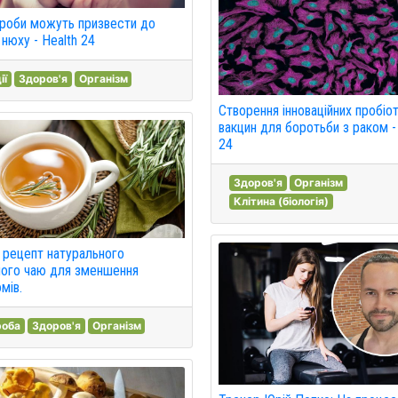
ороби можуть призвести до
 нюху - Health 24
ії
Здоров'я
Організм
Створення інноваційних пробіо
вакцин для боротьби з раком -
24
Здоров'я
Організм
Клітина (біологія)
 рецепт натурального
ного чаю для зменшення
мів.
роба
Здоров'я
Організм