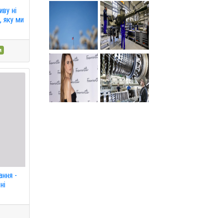
иву ні
, яку ми
м
ання -
ні