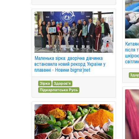
Китаян
після 
шкірою
Маленька зірка: дворічна дівчинка
світлин
встановила новий рекорд України у
плаванні - Новини bigmir)net
Здор
Зірка
Здоров'я
Підкарпатська Русь