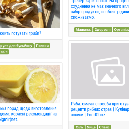
Тренер Юрій Попко: На процес
схуднення не має значного впл
вибір продуктів, ні обсяг рідини
споживаємо.
Машина.
Здоров'я
Організ
ежить готувати гриби?
руля для бульйону
Поляки
ов'я
Риба: смачні способи приготув
лька порад щодо виготовлення
рецепти рибних страв | Кулінар
дома: корисні рекомендації на
новини | FoodOboz
igmir)net.
Сіль
Яйце
Спайс