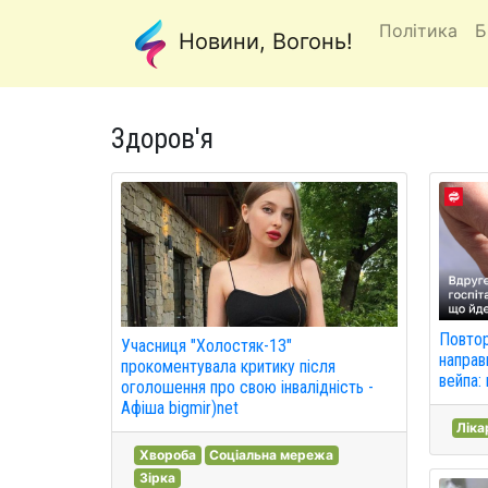
Політика
Б
Новини, Вогонь!
Здоров'я
Повтор
Учасниця "Холостяк-13"
направ
прокоментувала критику після
вейпа:
оголошення про свою інвалідність -
Афіша bigmir)net
Ліка
Хвороба
Соціальна мережа
Зірка