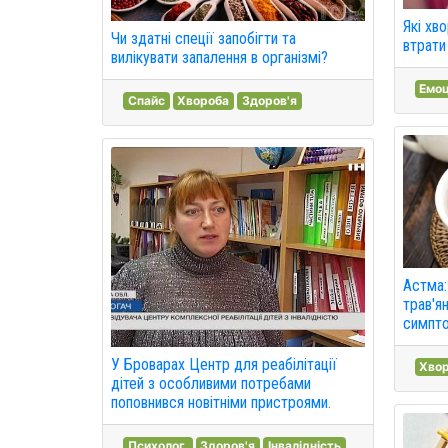
Які хв
Чи здатні спеції запобігти та
втрати
вилікувати запалення в організмі?
Емоц
Спайс
Хвороба
Здоров'я
Астма:
трав'я
симпто
У Броварах Центр для реабілітації
Хво
дітей з особливими потребами
поповнився новітніми пристроями.
Психолог.
Здоров'я
Інвалідність