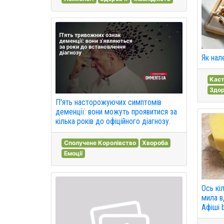
Як нал
Каст
Здор
П'ять насторожуючих симптомів
деменції: вони можуть проявитися за
кілька років до офіційного діагнозу.
Сполучене Королівство
Хвороба
Емоції
Ось кі
мила в
Афіші b