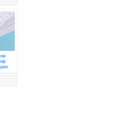
гом
ікар
цією.