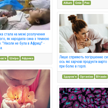
Allium
Олія
Рис
ка стала на межі розлучення
того, як народила сина з темною
: "Ніколи не була в Африці" -
а.
Лише сприяють погіршенню сит
ов'я
Шкіра
Африка
ось які харчові продукти варто
при болю в горлі.
Здоров'я
Організм
Вітамін