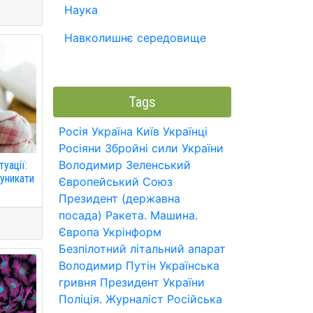
Наука
Навколишнє середовище
Tags
Росія
Україна
Київ
Українці
Росіяни
Збройні сили України
Володимир Зеленський
уації:
 уникати
Європейський Союз
Президент (державна
посада)
Ракета.
Машина.
Європа
Укрінформ
Безпілотний літальний апарат
Володимир Путін
Українська
гривня
Президент України
Поліція.
Журналіст
Російська