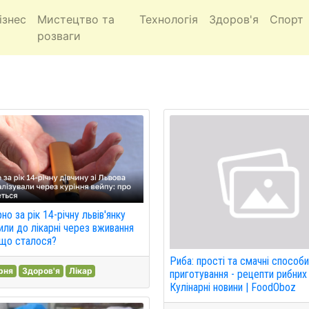
ізнес
Мистецтво та
Технологія
Здоров'я
Спорт
розваги
но за рік 14-річну львів'янку
или до лікарні через вживання
 що сталося?
Риба: прості та смачні способ
рня
Здоров'я
Лікар
приготування - рецепти рибних 
Кулінарні новини | FoodOboz