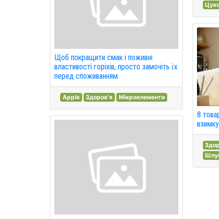
Цук
Щоб покращити смак і поживні
властивості горіхів, просто замочіть їх
перед споживанням.
Apple
Здоров'я
Мікроелементи
8 товар
взимку
Здор
Шлу