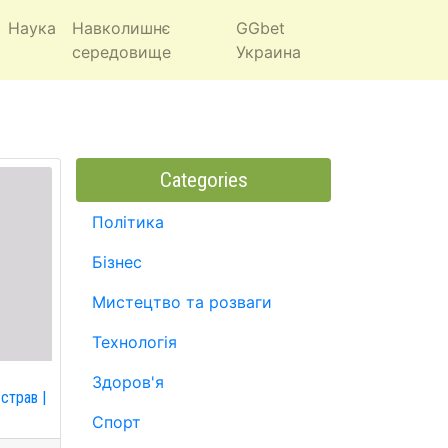
Наука
Навколишнє
GGbet
середовище
Украина
Categories
Політика
Бізнес
Мистецтво та розваги
Технологія
и
Здоров'я
страв |
Спорт