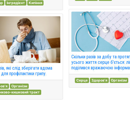
ор
Інгредієнт
Кипіння
Скільки разів за добу та протя
усього життя серце б'ється: л
поділився вражаючою інформа
ів, які слід зберігати вдома
 для профілактики грипу.
Серце
Здоров'я
Організм
ов'я
Організм
нково-кишковий тракт