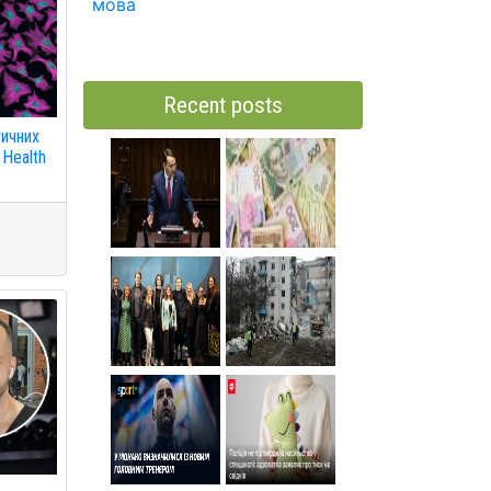
мова
Recent posts
тичних
 Health