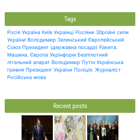
Tags
Росія
Україна
Київ
Українці
Росіяни
Збройні сили
України
Володимир Зеленський
Європейський
Союз
Президент (державна посада)
Ракета.
Машина.
Європа
Укрінформ
Безпілотний
літальний апарат
Володимир Путін
Українська
гривня
Президент України
Поліція.
Журналіст
Російська мова
Recent posts