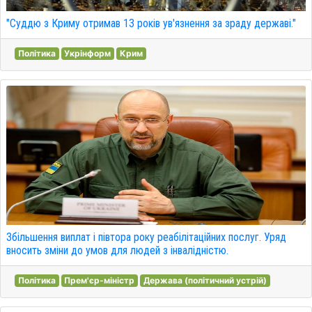
"Суддю з Криму отримав 13 років ув'язнення за зраду державі."
Політика
Укрінформ
Крим
Збільшення виплат і півтора року реабілітаційних послуг. Уряд
вносить зміни до умов для людей з інвалідністю.
Політика
Прем'єр-міністр
Держава (політичний устрій)