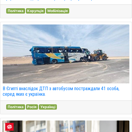
Політика
Корупція
Мобілізація
В Єгипті внаслідок ДТП з автобусом постраждали 41 особа,
серед яких є українка.
Політика
Росія
Українці