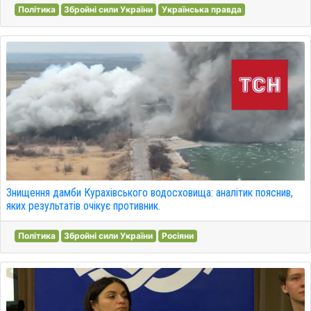
Політика
Збройні сили України
Українська правда
Знищення дамби Курахівського водосховища: аналітик пояснив,
яких результатів очікує противник.
Політика
Збройні сили України
Росіяни