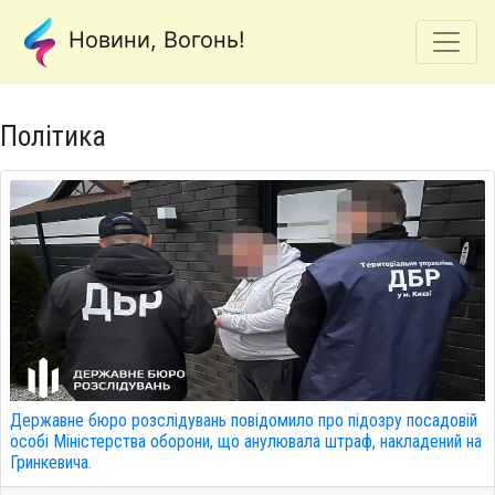
Новини, Вогонь!
Політика
Державне бюро розслідувань повідомило про підозру посадовій
особі Міністерства оборони, що анулювала штраф, накладений на
Гринкевича.