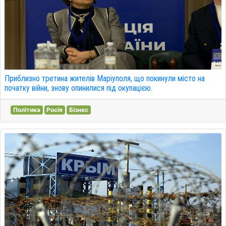
Приблизно третина жителів Маріуполя, що покинули місто на
початку війни, знову опинилися під окупацією.
Політика
Росія
Бізнес