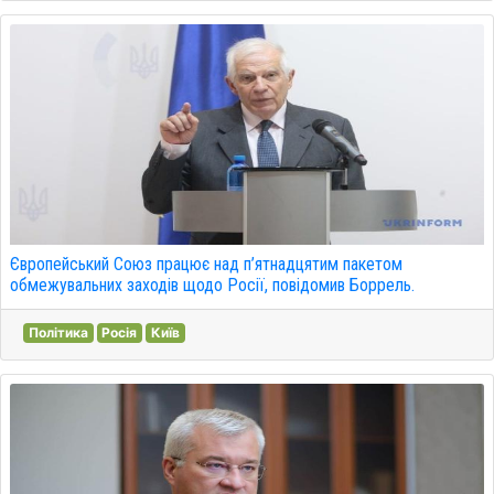
Європейський Союз працює над п’ятнадцятим пакетом
обмежувальних заходів щодо Росії, повідомив Боррель.
Політика
Росія
Київ