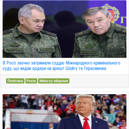
В Росії заочно затримали суддю Міжнародного кримінального
суду, що видав ордери на арешт Шойгу та Герасимова.
Політика
Росія
Міністр оборони