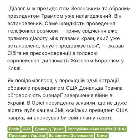
"Діалог між президентом Зеленським та обраним
президентом Трампом уже налагоджений. Він
встановлений. Саме швидкість проведення
телефонної розмови -- пряме свідчення вже
прямого діалогу між главами країн, який уже
встановлено, існує і продовжується", -- сказав
Сібіга на пресконференції з головою
європейської дипломатії Жозепом Боррелем у
Києві.
Як повідомлялося, у перехідній адміністрації
обраного президентом США Дональда Трампа
обговорюють сценарії завершення війни в
Україні. В Офісі президента заявили, що не дуже
вірять публікаціям ЗМІ, оскільки президент США
навряд чи анонсував би свій план у газеті.
Росія
Київ
Дональд Трамп
Республіканська партія (США)
Президент України
Володимир Зеленський
Крим