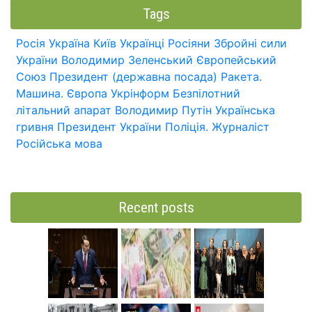
Tags
Росія
Україна
Київ
Українці
Росіяни
Збройні сили
України
Володимир Зеленський
Європейський
Союз
Президент (державна посада)
Ракета.
Машина.
Європа
Укрінформ
Безпілотний
літальний апарат
Володимир Путін
Українська
гривня
Президент України
Поліція.
Журналіст
Російська мова
Recent posts