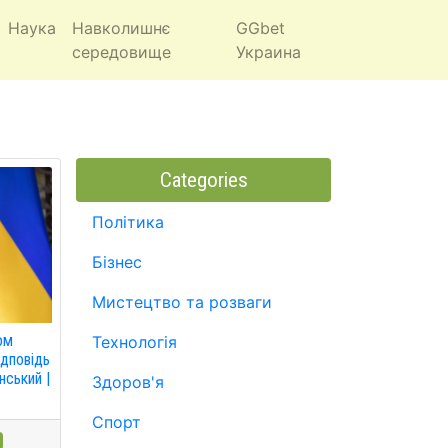
Наука
Навколишнє
GGbet
середовище
Украина
Categories
Політика
Бізнес
Мистецтво та розваги
ом
Технологія
ідповідь
нський |
Здоров'я
Спорт