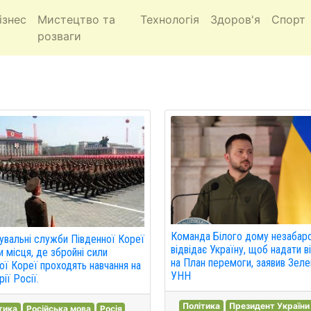
ізнес
Мистецтво та
Технологія
Здоров'я
Спорт
розваги
Команда Білого дому незабар
увальні служби Південної Кореї
відвідає Україну, щоб надати в
и місця, де збройні сили
на План перемоги, заявив Зеле
ної Кореї проходять навчання на
УНН
ії Росії.
Політика
Президент України
тика
Російська мова
Росія