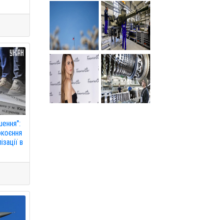
шення":
окоєння
ізації в