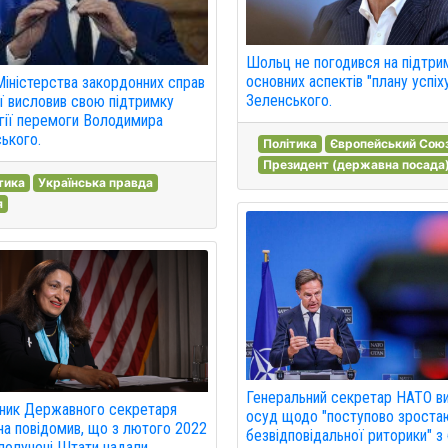
Шольц не погодився на підтри
основних аспектів "плану успіх
Міністерства закордонних справ
Зеленського.
ї висловив свою підтримку
гії перемоги Володимира
ького.
Політика
Європейський Сою
Президент (державна посада
тика
Українська правда
я
Генеральний секретар НАТО в
ник Державного секретаря
осуд щодо "поступово зроста
на повідомив, що з лютого 2022
безвідповідальної риторики" з
получені Штати надали