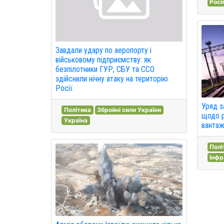
Росі
Завдали удару по аеропорту і
військовому підприємству: як
безпілотники ГУР, СБУ та ССО
здійснили нічну атаку на територію
Росії.
Уряд з
Політика
Збройні сили України
щодо р
Україна
вантаж
Полі
Інф