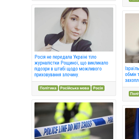
Росія не передала Україні тіло
журналістки Рощиної, що викликало
Ізраїл
підозри в штабі щодо можливого
обмін 
приховування злочину.
захопл
Політика
Російська мова
Росія
Полі