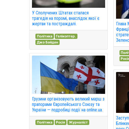
У Сполучених Штатах сталася
трагедія на поромі, внаслідок якої є
Глава 
жертви та постраждалі.
Франці
страте
Політика
Гелікоптер.
Зеленс
Джо Байден
Полі
Росі
Грузини організовують великий марш з
прапорами Європейського Союзу та
України — подробиці події на online.ua.
Заступ
Політика
Росія
Журналіст
Блінке
року С