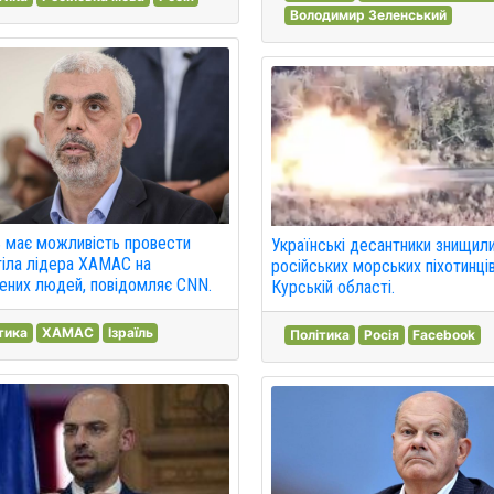
Володимир Зеленський
ь має можливість провести
Українські десантники знищил
тіла лідера ХАМАС на
російських морських піхотинців
ених людей, повідомляє CNN.
Курській області.
тика
ХАМАС
Ізраїль
Політика
Росія
Facebook