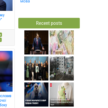
мова
мку
у"
Recent posts
з
)
исловив
ючої
 боку