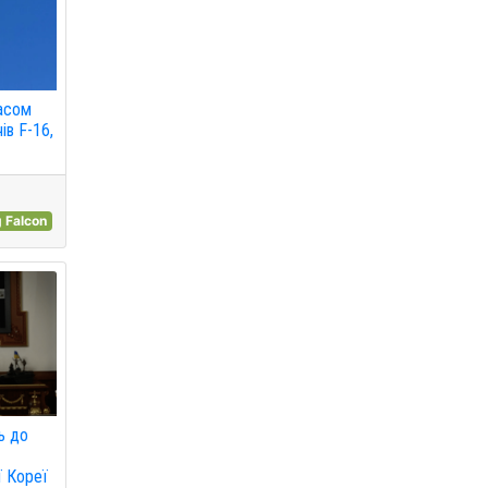
часом
ів F-16,
 Falcon
ь до
ї Кореї