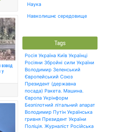
Наука
Навколишнє середовище
Tags
Росія
Україна
Київ
Українці
Росіяни
Збройні сили України
и взвод
Володимир Зеленський
 у
Європейський Союз
Президент (державна
посада)
Ракета.
Машина.
Європа
Укрінформ
Безпілотний літальний апарат
Володимир Путін
Українська
гривня
Президент України
Поліція.
Журналіст
Російська