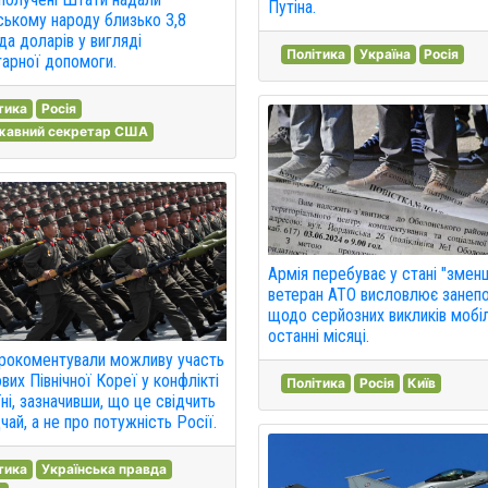
Путіна.
ському народу близько 3,8
да доларів у вигляді
Політика
Україна
Росія
тарної допомоги.
тика
Росія
жавний секретар США
Армія перебуває у стані "змен
ветеран АТО висловлює занеп
щодо серйозних викликів мобіл
останні місяці.
рокоментували можливу участь
вих Північної Кореї у конфлікті
Політика
Росія
Київ
їні, зазначивши, що це свідчить
чай, а не про потужність Росії.
тика
Українська правда