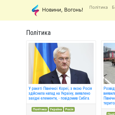
Політика
Б
Новини, Вогонь!
Політика
Розвід
У ракеті Північної Кореї, з якою Росія
виявил
здійснила напад на Україну, виявлено
Північ
західні елементи, - повідомив Сибіга.
територ
Політика
Україна
Росія
Полі