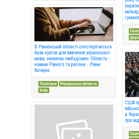
україн
мільяр
гумані
Полі
Дер
В Рівненській області спостерігається
брак курсів для вивчення української
мови, зазначає омбудсмен. Область -
новини Рівного та регіону - Рівне
Вечірнє.
Політика
Рівненська область
Київ
США п
військо
в Укра
про від
Полі