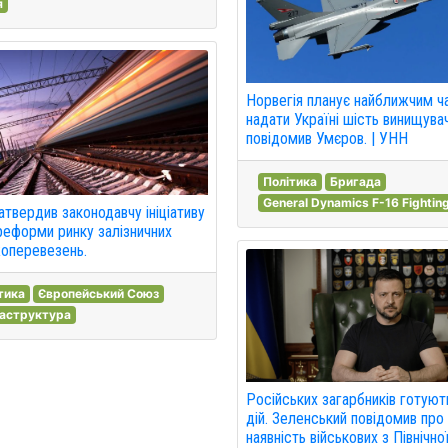
я
Норвегія планує найближчим 
надати Україні шість винищувач
повідомив Умєров. | УНН
Політика
Бригада
General Dynamics F-16 Fighting
атвердив законодавчу ініціативу
еформи ринку залізничних
оперевезень.
тика
Європейський Союз
раструктура
Російських загарбників готуют
дій. Зеленський повідомив про
наявність військових з Північно