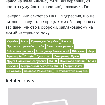
надає нашому Альянсу сили, які перевищують
просто суму його складових", - зазначив Рютте.
Генеральний секретар НАТО підкреслив, що це
питання знову стане предметом обговорення на
засіданні міністрів оборони, запланованому на
лютий наступного року.
Україна
Росія
Президент України
Ракета.
Протиповітряна боротьба
Балістична ракета
Військова тактика
Володимир Зеленський
Військові
Євро
Артилерія
Греція
Диктатор.
Володимир Путін
Друга Польська Республіка
НАТО
Військова авіація
Армія
Румунія
Генеральний секретар НАТО
Марк Рютте
Брюссель
Авіабаза Рамштайн
Протиракетна оборона
Related posts