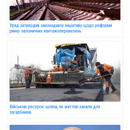
Уряд затвердив законодавчу ініціативу щодо реформи
ринку залізничних вантажоперевезень.
Військові ресурси: шляхи, як життєві канали для
загарбників.