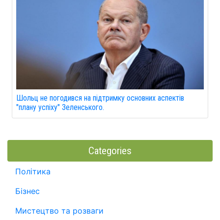
Шольц не погодився на підтримку основних аспектів
"плану успіху" Зеленського.
Categories
Політика
Бізнес
Мистецтво та розваги