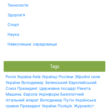
Технологія
Здоров'я
Спорт
Наука
Навколишнє середовище
Tags
Росія
Україна
Київ
Українці
Росіяни
Збройні сили
України
Володимир Зеленський
Європейський
Союз
Президент (державна посада)
Ракета.
Машина.
Європа
Укрінформ
Безпілотний
літальний апарат
Володимир Путін
Українська
гривня
Президент України
Поліція.
Журналіст