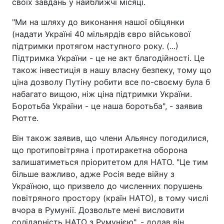
своїх завдань у найближчі місяці.
"Ми на шляху до виконання нашої обіцянки
(надати Україні 40 мільярдів євро військової
підтримки протягом наступного року. (...)
Підтримка України - це не акт благодійності. Це
також інвестиція в нашу власну безпеку, тому що
ціна дозволу Путіну робити все по-своєму була б
набагато вищою, ніж ціна підтримки України.
Боротьба України - це наша боротьба", - заявив
Рютте.
Він також заявив, що члени Альянсу погодилися,
що протиповітряна і протиракетна оборона
залишатиметься пріоритетом для НАТО. "Це тим
більше важливо, адже Росія веде війну з
Україною, що призвело до численних порушень
повітряного простору (країн НАТО), в тому числі
вчора в Румунії. Дозвольте мені висловити
солідарність НАТО з Румунією", - додав він.