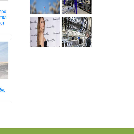
про
талі
ної
ба,