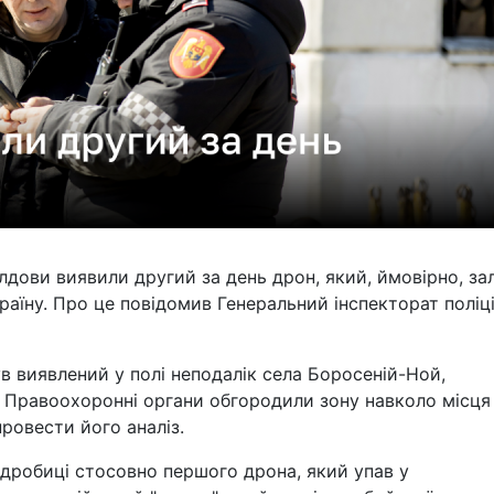
олдови виявили другий за день дрон, який, ймовірно, за
країну. Про це повідомив Генеральний інспекторат поліці
в виявлений у полі неподалік села Боросеній-Ной,
 Правоохоронні органи обгородили зону навколо місця
провести його аналіз.
дробиці стосовно першого дрона, який упав у