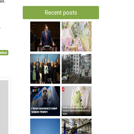
ни.
Recent posts
о
аїна