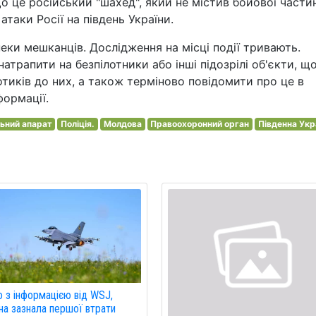
о це російський "шахед", який не містив бойової части
атаки Росії на південь України.
пеки мешканців. Дослідження на місці події тривають.
атрапити на безпілотники або інші підозрілі об'єкти, щ
тиків до них, а також терміново повідомити про це в
формації.
льний апарат
Поліція.
Молдова
Правоохоронний орган
Південна Укр
о з інформацією від WSJ,
на зазнала першої втрати