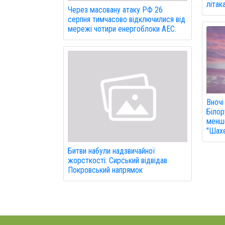
літак
Через масовану атаку РФ 26
серпня тимчасово відключилися від
мережі чотири енергоблоки АЕС.
Вночі
Білор
менше
"Шахе
Битви набули надзвичайної
жорсткості: Сирський відвідав
Покровський напрямок