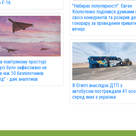
а F-16.
"Набирає популярності". Євген
Клопотенко поділився думками 
своїх конкурентів та розкрив де
гонорару за проведення приват
вечері.
 в повітряному просторі
усі було зафіксовано не
 ніж 10 безпілотників
д" - дані аналітиків.
В Єгипті внаслідок ДТП з
автобусом постраждали 41 осо
серед яких є українка.