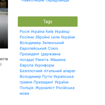
Навколишнє середовище
Tags
Росія
Україна
Київ
Українці
Росіяни
Збройні сили України
Володимир Зеленський
Європейський Союз
Президент (державна
летів
посада)
Ракета.
Машина.
ї
Європа
Укрінформ
Безпілотний літальний апарат
Володимир Путін
Українська
гривня
Президент України
Поліція.
Журналіст
Російська
мова