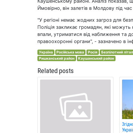
Каушенському районі. Аналіз показав, щ
Ймовірно, він залетів в Молдову під час 
"У регіоні немає жодних загроз для без
Поліція закликає громадян, які можуть н
впали, утриматися від наближення та до
правоохоронні органи", - зазначено в ін
Україна
Російська мова
Росія
Безпілотний літа
Ришканський район
Каушанський район
Related posts
Згідн
Украї