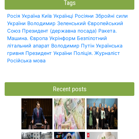
Tags
Росія
Україна
Київ
Українці
Росіяни
Збройні сили
України
Володимир Зеленський
Європейський
Союз
Президент (державна посада)
Ракета.
Машина.
Європа
Укрінформ
Безпілотний
літальний апарат
Володимир Путін
Українська
гривня
Президент України
Поліція.
Журналіст
Російська мова
Recent posts