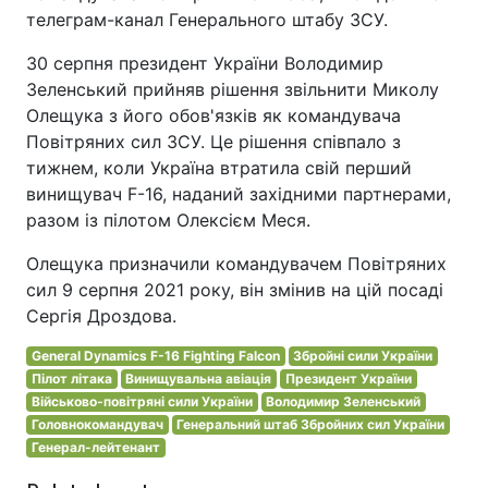
телеграм-канал Генерального штабу ЗСУ.
30 серпня президент України Володимир
Зеленський прийняв рішення звільнити Миколу
Олещука з його обов'язків як командувача
Повітряних сил ЗСУ. Це рішення співпало з
тижнем, коли Україна втратила свій перший
винищувач F-16, наданий західними партнерами,
разом із пілотом Олексієм Меся.
Олещука призначили командувачем Повітряних
сил 9 серпня 2021 року, він змінив на цій посаді
Сергія Дроздова.
General Dynamics F-16 Fighting Falcon
Збройні сили України
Пілот літака
Винищувальна авіація
Президент України
Військово-повітряні сили України
Володимир Зеленський
Головнокомандувач
Генеральний штаб Збройних сил України
Генерал-лейтенант