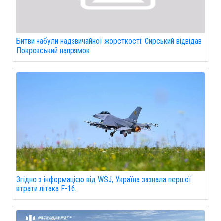
Битви набули надзвичайної жорсткості: Сирський відвідав
Покровський напрямок
Згідно з інформацією від WSJ, Україна зазнала першої
втрати літака F-16.