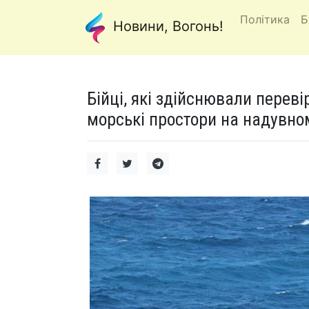
Політика
Б
Новини, Вогонь!
Бійці, які здійснювали переві
морські простори на надувном