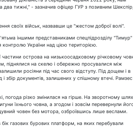
а два тижні," - зазначив офіцер ГУР з позивним Шекспір
ня своїх військ, назвавши це "жестом доброї волі".
п'ятьма іншими представниками спецпідрозділу "Тимур"
я контролю України над цією територією.
ої частини острова на низькоосадковому річковому човн
м, піднялися на скелю і обережно просувалися між
залишили росіяни під час свого відступу. Під дощем і в
 і збір документів, залишених у спішному втечі. Рамзес
, погода різко змінилася на гірше. На зворотному шля
игуни їхнього човна, а згодом і зовсім перевернули його
адувний човен без мотора, озброївшись лише веслами.
в бік газових бурових платформ, на яких перебували