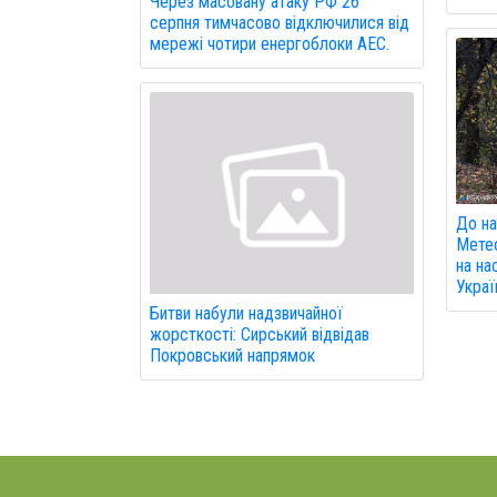
Через масовану атаку РФ 26
серпня тимчасово відключилися від
мережі чотири енергоблоки АЕС.
До на
Мете
на на
Украї
Битви набули надзвичайної
жорсткості: Сирський відвідав
Покровський напрямок