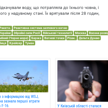
відкачували воду, що потрапляла до їхнього човна, і
го у надувному стані. Їх врятували після 28 годин,
Ракета.
Реактивна система залпового вогню
України
Збройні сили Росії
Військові технології
Москва
Воєнна розв
міїний (Чорне море)
Баржа
Вогневі точки
Різак.
Дельта Дунаю
биця
Крейсер
Туман
о з інформацією від WSJ,
на зазнала першої втрати
а F-16.
У Київській області сталася