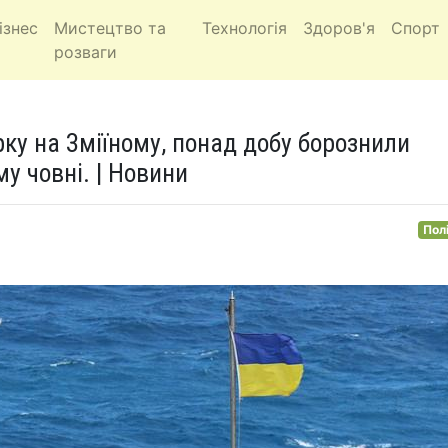
ізнес
Мистецтво та
Технологія
Здоров'я
Спорт
розваги
рку на Зміїному, понад добу борознили
у човні. | Новини
Пол