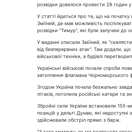
розвідки довелося провести 28 годин у
У статті йдеться про те, що на початку
Зміїний, де мав можливість поспілкуват
розвідки "Тимур", які були залучені до о
У виданні описали Зміїний, як "скеляст
від безперервних атак". Там додали, щ
військової техніки, а будівлі перетворил
Українські військові почали спроби пове
затоплення флагмана Чорноморського фл
Згодом Україна почала безжально завда
літаків, потопила російські катери та 
Збройні сили України встановили 155-мм
позицій у дельті Дунаю, які недоступні 
здійснювали обстріл прямо з барж.
"З того моменту, як ми розпочали орган