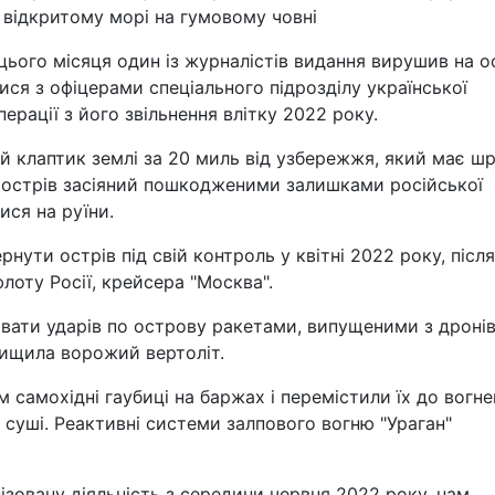
 відкритому морі на гумовому човні
 цього місяця один із журналістів видання вирушив на о
ися з офіцерами спеціального підрозділу української
перації з його звільнення влітку 2022 року.
ий клаптик землі за 20 миль від узбережжя, який має ш
о острів засіяний пошкодженими залишками російської
ися на руїни.
рнути острів під свій контроль у квітні 2022 року, після
оту Росії, крейсера "Москва".
вати ударів по острову ракетами, випущеними з дронів
знищила ворожий вертоліт.
 самохідні гаубиці на баржах і перемістили їх до вогн
з суші. Реактивні системи залпового вогню "Ураган"
ізовану діяльність з середини червня 2022 року, нам