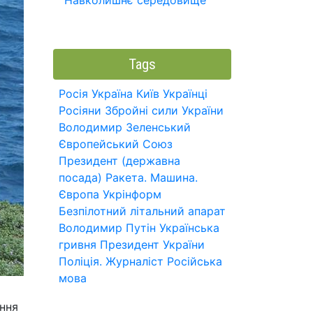
Навколишнє середовище
Tags
Росія
Україна
Київ
Українці
Росіяни
Збройні сили України
Володимир Зеленський
Європейський Союз
Президент (державна
посада)
Ракета.
Машина.
Європа
Укрінформ
Безпілотний літальний апарат
Володимир Путін
Українська
гривня
Президент України
Поліція.
Журналіст
Російська
мова
іння