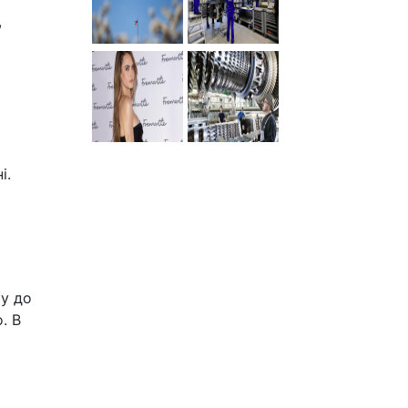
,
і.
ху до
. В