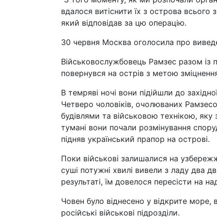
вдалося витіснити їх з острова всього з
який відповідав за цю операцію.
30 червня Москва оголосила про виведен
Військовослужбовець Рамзес разом із 
повернувся на острів з метою зміцненн
В темряві ночі вони підійшли до західн
Четверо чоловіків, очолюваних Рамзесо
будівлями та військовою технікою, яку 
тумані вони почали розмінування споруд
підняв український прапор на острові.
Поки військові залишалися на узбережжі
суші потужні хвилі вивели з ладу два дв
результаті, їм довелося пересісти на н
Човен було віднесено у відкрите море, 
російські військові підрозділи.