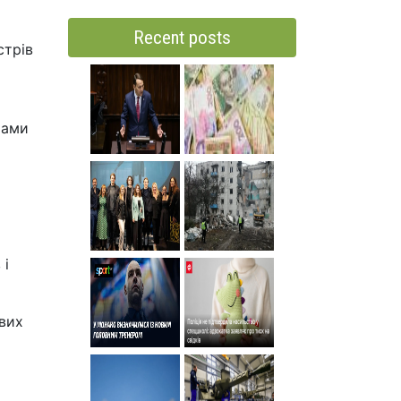
Recent posts
стрів
рами
 і
евих