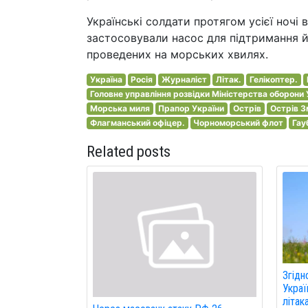
Українські солдати протягом усієї ночі 
застосовували насос для підтримання йо
проведених на морських хвилях.
Україна
Росія
Журналіст
Літак.
Гелікоптер.
Головне управління розвідки Міністерства оборони 
Морська миля
Прапор України
Острів
Острів З
Флагманський офіцер.
Чорноморський флот
Гау
Related posts
Згідн
Украї
літак