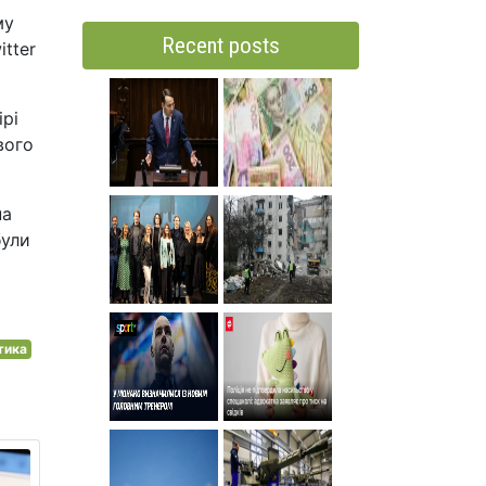
му
Recent posts
tter
ірі
вого
на
були
тика