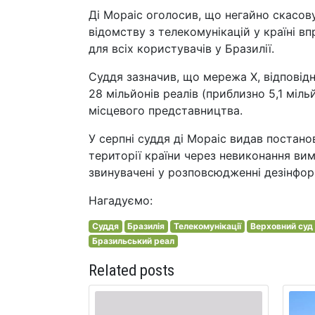
Ді Мораіс оголосив, що негайно скасову
відомству з телекомунікацій у країні в
для всіх користувачів у Бразилії.
Суддя зазначив, що мережа Х, відповідн
28 мільйонів реалів (приблизно 5,1 міл
місцевого представництва.
У серпні суддя ді Мораіс видав постан
території країни через невиконання вим
звинувачені у розповсюдженні дезінфор
Нагадуємо:
Суддя
Бразилія
Телекомунікації
Верховний су
Бразильський реал
Related posts