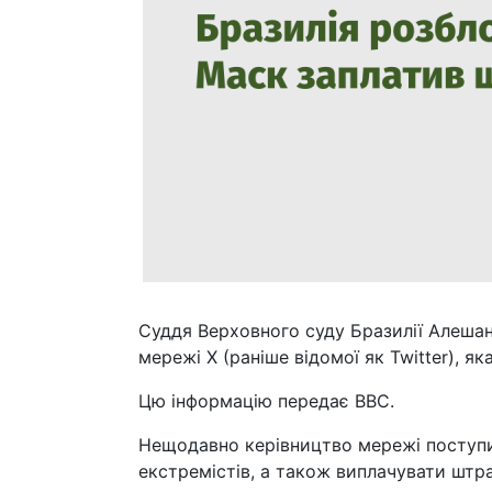
Суддя Верховного суду Бразилії Алешанд
мережі X (раніше відомої як Twitter), як
Цю інформацію передає BBC.
Нещодавно керівництво мережі поступи
екстремістів, а також виплачувати штр