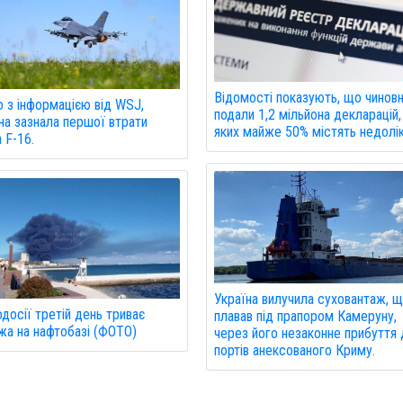
Відомості показують, що чинов
о з інформацією від WSJ,
подали 1,2 мільйона декларацій,
на зазнала першої втрати
яких майже 50% містять недолік
а F-16.
Україна вилучила суховантаж, 
досії третій день триває
плавав під прапором Камеруну,
а на нафтобазі (ФОТО)
через його незаконне прибуття
портів анексованого Криму.