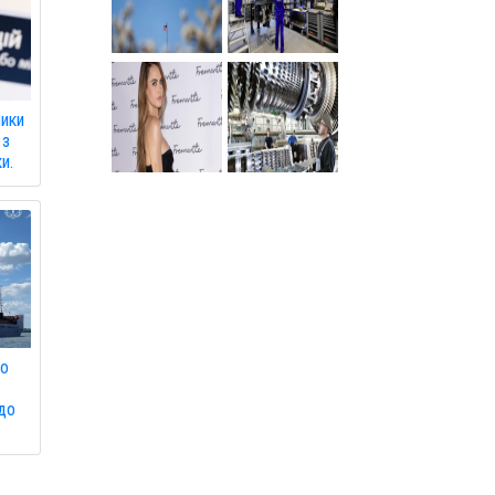
ники
 з
и.
що
 до