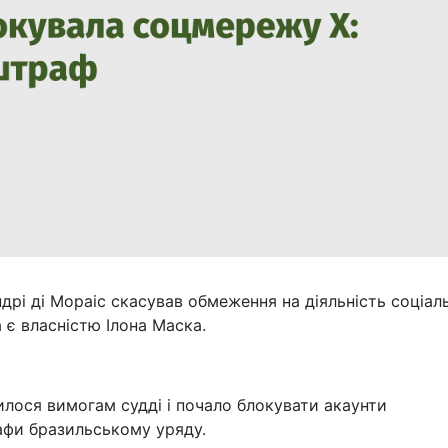
рі ді Мораіс скасував обмеження на діяльність соціал
а є власністю Ілона Маска.
лося вимогам судді і почало блокувати акаунти
афи бразильському уряду.