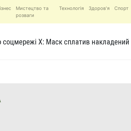
ізнес
Мистецтво та
Технологія
Здоров'я
Спорт
розваги
о соцмережі Х: Маск сплатив накладений