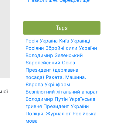
Навколишнє середовище
Tags
Росія
Україна
Київ
Українці
Росіяни
Збройні сили України
Володимир Зеленський
Європейський Союз
Президент (державна
посада)
Ракета.
Машина.
Європа
Укрінформ
ьної
Безпілотний літальний апарат
Володимир Путін
Українська
гривня
Президент України
Поліція.
Журналіст
Російська
мова