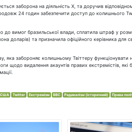
ється заборона на діяльність X, та доручив відповідно
продовж 24 годин забезпечити доступ до колишнього Twi
о до вимог бразильської влади, сплатила штраф у розм
ьйона доларів) та призначила офіційного керівника для с
ову, яка забороняє колишньому Твіттеру функціонувати 
оги щодо видалення акаунтів правих екстремістів, які 
мації.
д США
Twitter
Екстремізм
BBC
Радикалізм (історичний)
Права полі