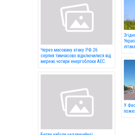
Згідн
Украї
літак
Через масовану атаку РФ 26
серпня тимчасово відключилися від
мережі чотири енергоблоки АЕС.
У Фео
пожеж
Битви набули надзвичайної