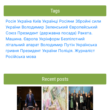
Tags
Росія
Україна
Київ
Українці
Росіяни
Збройні сили
України
Володимир Зеленський
Європейський
Союз
Президент (державна посада)
Ракета.
Машина.
Європа
Укрінформ
Безпілотний
літальний апарат
Володимир Путін
Українська
гривня
Президент України
Поліція.
Журналіст
Російська мова
Recent posts