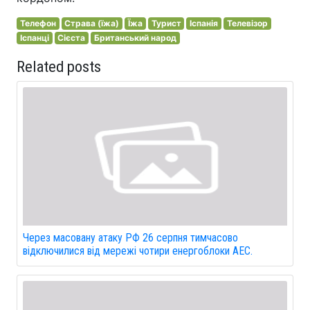
Телефон
Страва (їжа)
Їжа
Турист
Іспанія
Телевізор
Іспанці
Сієста
Британський народ
Related posts
Через масовану атаку РФ 26 серпня тимчасово
відключилися від мережі чотири енергоблоки АЕС.