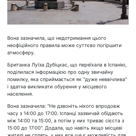
Вона зазначила, що недотримання цього
неофіційного правила може суттєво погіршити
атмосферу.
Британка Луїза Дубіцкас, що переїхала в Іспанію,
поділилася інформацією про одну звичайну
помилку, яка сприймається як "дуже неввічлива"
і здатна викликати обурення у місцевого
населення.
Вона зазначила: "Не дзвоніть нікого впродовж
часу з 14:00 до 17:00. Іспанці зазвичай обідають
між 14:00 та 15:00, а потім у них триває сієста з
15:00 до 17:00". Додала, що навіть якщо місцеві
жителі не сплять, у них все ще є можливість для