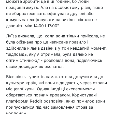
можете зробити це в ці години, бо люди
працюватимуть. Але на особистому рівні, якщо
ви збираєтесь зателефонувати другові або
комусь зателефонувати на вихідні, ніколи не
дзвоніть між 14:00 і 17:00".
Луїза визнала, що, коли вона тільки приїхала, не
була обізнана про це неписане правило і
здійснила кілька дзвінків у той невдалий момент.
"Відповідь, яку я отримала, була далеко не
оптимістичною," - розповіла вона, поділяючись
своїм досвідом як експатка.
Більшість туристів намагаються долучитися до
культури країн, які вони відвідують, через страви
місцевої кухні. Однак іноді ці експерименти
обертаються повним провалом. Користувачі
платформи Reddit розповіли, яких помилок вони
припускалися під час замовлення страв за
кордоном.