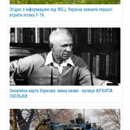
Згідно з інформацією від WSJ, Україна зазнала першої
втрати літака F-16.
Оновлена карта Харкова: зміна назви - вулиця АРХИПА
ЛЮЛЬКИ.