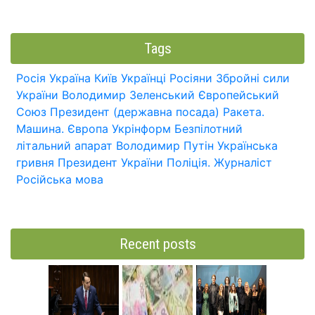
Tags
Росія
Україна
Київ
Українці
Росіяни
Збройні сили
України
Володимир Зеленський
Європейський
Союз
Президент (державна посада)
Ракета.
Машина.
Європа
Укрінформ
Безпілотний
літальний апарат
Володимир Путін
Українська
гривня
Президент України
Поліція.
Журналіст
Російська мова
Recent posts