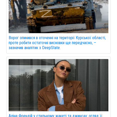
Ворог опинився в оточенні на території Курської області,
проте робити остаточні висновки ще передчасно, –
зазначив аналітик з DeepState.
Аліна Френдій у стильному жакеті та джинсах: огляд її