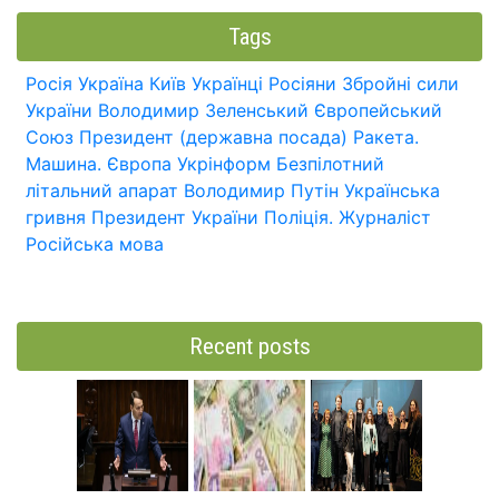
Tags
Росія
Україна
Київ
Українці
Росіяни
Збройні сили
України
Володимир Зеленський
Європейський
Союз
Президент (державна посада)
Ракета.
Машина.
Європа
Укрінформ
Безпілотний
літальний апарат
Володимир Путін
Українська
гривня
Президент України
Поліція.
Журналіст
Російська мова
Recent posts