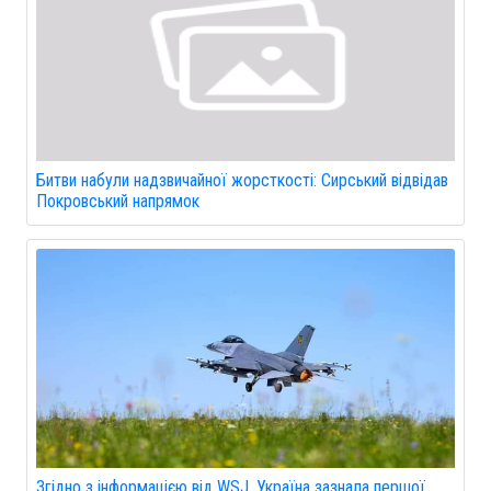
Битви набули надзвичайної жорсткості: Сирський відвідав
Покровський напрямок
Згідно з інформацією від WSJ, Україна зазнала першої