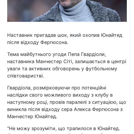
Наставник пригадав шок, який охопив Юнайтед
після відходу Фергюсона.
Тема майбутнього угоди Пепа Гвардіоли,
наставника Манчестер Сіті, залишається в центрі
уваги та активних обговорень у футбольному
співтоваристві.
Гвардіола, розмірковуючи про потенційні
наслідки свого можливого виходу з клубу в
наступному році, провів паралелі з ситуацією, що
виникла після відходу сера Алекса Фергюсона з
Манчестер Юнайтед.
"Не можу зрозуміти, що трапилося в Юнайтед.