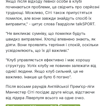
Якщо після відходу певної особи в клубі
починаються проблеми, це свідчить про серйозні
труднощі. Можливо, Сіті також припустяться
помилок, але вони завжди знайдуть спосіб їх
виправити," - цитує слова Гвардіоли talkSPORT.
"Не викликає сумніву, що помилки будуть
швидко виправлені. Хлопці впевнено знають, як
діяти. Вони проявлять терпіння і спокій, оскільки
усвідомлюють, що їх дії важливі."
"Клуб управляється ефективно і має хорошу
структуру. Успіх клубу не повинен залежати від
однієї людини. Якщо клуб сильний, це не
важливо. Інакше це було б погано".
Після восьми раундів Англійської Прем'єр-ліги
Манчестер Сіті посідає друге місце, відстаючи
від лідера Ліверпуля всього на одне очко.