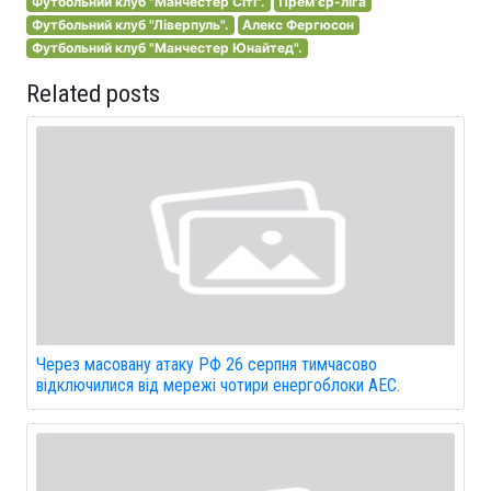
Футбольний клуб "Манчестер Сіті".
Прем'єр-ліга
Футбольний клуб "Ліверпуль".
Алекс Фергюсон
Футбольний клуб "Манчестер Юнайтед".
Related posts
Через масовану атаку РФ 26 серпня тимчасово
відключилися від мережі чотири енергоблоки АЕС.