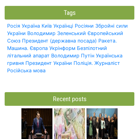
Tags
Росія
Україна
Київ
Українці
Росіяни
Збройні сили
України
Володимир Зеленський
Європейський
Союз
Президент (державна посада)
Ракета.
Машина.
Європа
Укрінформ
Безпілотний
літальний апарат
Володимир Путін
Українська
гривня
Президент України
Поліція.
Журналіст
Російська мова
Recent posts