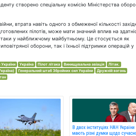
иденту створено спеціальну комісію Міністерства оборо
війни, втрата навіть одного з обмеженої кількості захід
підготовлених пілотів, може мати значний вплив на здатні
ітаки у найближчому майбутньому. Це стосується як
типовітряної оборони, так і їхньої підтримки операцій у
и України
Україна
Пілот літака
Винищувальна авіація
Літак.
Україна)
Генеральний штаб Збройних сил України
Дружній вогонь
тан
В двох інституціях НАН України
мають різні думки щодо сучасн