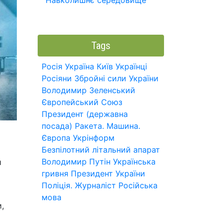
Навколишнє середовище
Tags
Росія
Україна
Київ
Українці
Росіяни
Збройні сили України
Володимир Зеленський
Європейський Союз
Президент (державна
посада)
Ракета.
Машина.
Європа
Укрінформ
Безпілотний літальний апарат
Володимир Путін
Українська
й
гривня
Президент України
Поліція.
Журналіст
Російська
мова
,