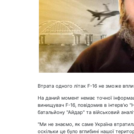
Втрата одного літак F-16 не зможе впл
На даний момент немає точної інформац
винищувач F-16, повідомив в інтерв'ю 
батальйону "Айдар" та військовий аналі
"Ми не знаємо, як саме Україна втратил
оскільки це було вглибині нашої територ