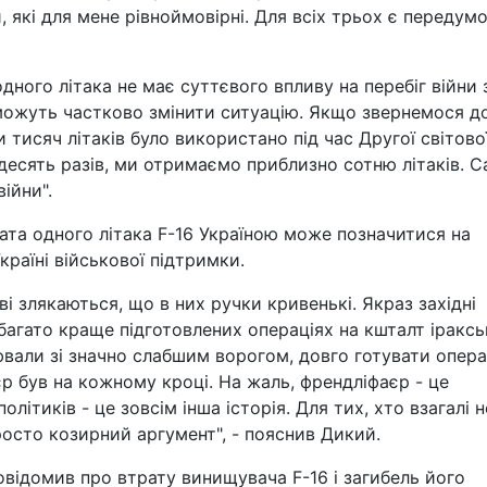
и, які для мене рівноймовірні. Для всіх трьох є передумо
дного літака не має суттєвого впливу на перебіг війни 
в можуть частково змінити ситуацію. Якщо звернемося д
ки тисяч літаків було використано під час Другої світово
 десять разів, ми отримаємо приблизно сотню літаків. 
ійни".
рата одного літака F-16 Україною може позначитися на
раїні військової підтримки.
ві злякаються, що в них ручки кривенькі. Якраз західні
абагато краще підготовлених операціях на кшталт іракс
ювали зі значно слабшим ворогом, довго готувати опера
єр був на кожному кроці. На жаль, френдліфаєр - це
олітиків - це зовсім інша історія. Для тих, хто взагалі н
росто козирний аргумент", - пояснив Дикий.
овідомив про втрату винищувача F-16 і загибель його