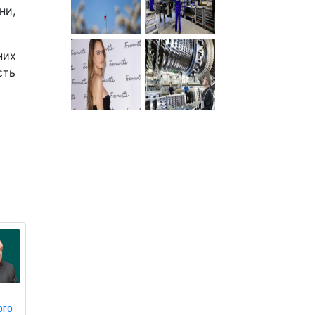
ни,
них
сть
ого