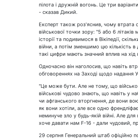
пілота і дружній вогонь. Це три варіант
- сказав Дикий.
Експерт також роз'яснив, чому втрата о
військової точки зору: "5 або 6 літакі
історії та подивимося в Вікіпедії, скіль
війни, а потім зменшимо цю кількість в
такі цифри мають значний вплив на хід в
Одночасно він наголосив, що навіть вт
обговореннях на Заході щодо надання Ук
"Це може бути. Але не тому, що військо
військові чудово знають, що навіть у н
чи афганського вторгнення, де вони во
як вони хотіли, але все одно френдліфа
неминуче зло у будь-якій війні. Але для п
хоче давати нам F-16 - дали чудовий, п
29 серпня Генеральний штаб офіційно п