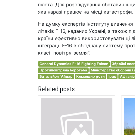
пілота. Для розслідування обставин інц
яка наразі працює на місці катастрофи.
На думку експертів Інституту вивчення 
літаків F-16, наданих Україні, а також 
країни ефективно використовувати ці л
інтеграції F-16 в об'єднану систему про
класі "повітря-земля".
General Dynamics F-16 Fighting Falcon
Збройні сил
Протиповітряна боротьба
Міністерство оборони (
Батальйон "Айдар
Командир роти
Ірак
Афганіс
Related posts