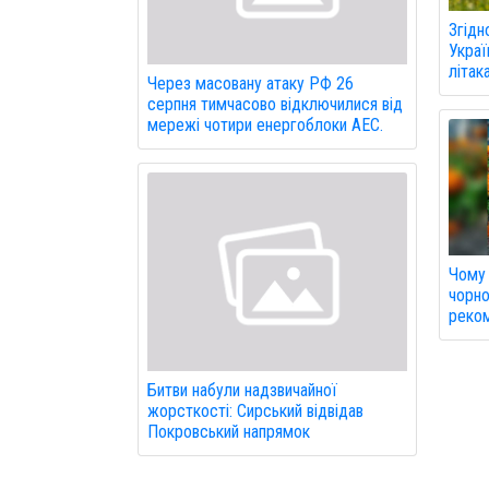
Згідн
Украї
літак
Через масовану атаку РФ 26
серпня тимчасово відключилися від
мережі чотири енергоблоки АЕС.
Чому 
чорно
реком
Битви набули надзвичайної
жорсткості: Сирський відвідав
Покровський напрямок