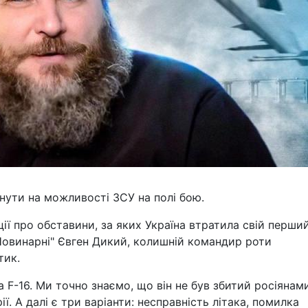
инути на можливості ЗСУ на полі бою.
ії про обставини, за яких Україна втратила свій перши
"Новинарні" Євген Дикий, колишній командир роти
тик.
а F-16. Ми точно знаємо, що він не був збитий росіянами
ії. А далі є три варіанти: несправність літака, помилка