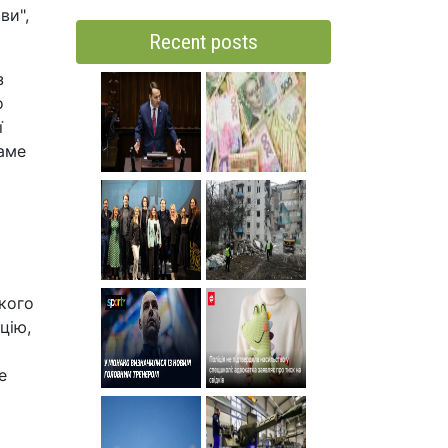
ви",
Recent posts
з
о
ї
Саме
ького
цію,
е