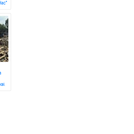
Час"
а
ві.