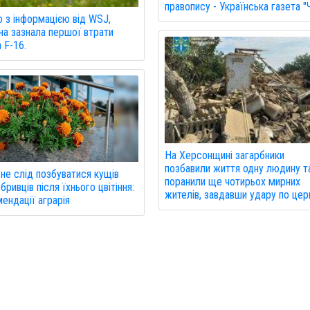
правопису - Українська газета "
о з інформацією від WSJ,
на зазнала першої втрати
а F-16.
На Херсонщині загарбники
позбавили життя одну людину т
не слід позбуватися кущів
поранили ще чотирьох мирних
бривців після їхнього цвітіння:
жителів, завдавши удару по церк
ендації аграрія