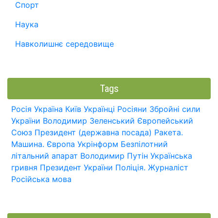
Спорт
Наука
Навколишнє середовище
Tags
Росія
Україна
Київ
Українці
Росіяни
Збройні сили
України
Володимир Зеленський
Європейський
Союз
Президент (державна посада)
Ракета.
Машина.
Європа
Укрінформ
Безпілотний
літальний апарат
Володимир Путін
Українська
гривня
Президент України
Поліція.
Журналіст
Російська мова