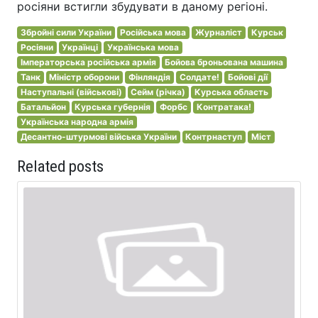
росіяни встигли збудувати в даному регіоні.
Збройні сили України
Російська мова
Журналіст
Курськ
Росіяни
Українці
Українська мова
Імператорська російська армія
Бойова броньована машина
Танк
Міністр оборони
Фінляндія
Солдате!
Бойові дії
Наступальні (військові)
Сейм (річка)
Курська область
Батальйон
Курська губернія
Форбс
Контратака!
Українська народна армія
Десантно-штурмові війська України
Контрнаступ
Міст
Related posts