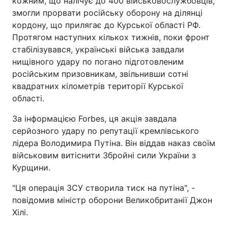
кожним, що налічує до 400 військовослужбовців,
змогли прорвати російську оборону на ділянці
кордону, що прилягає до Курської області РФ.
Протягом наступних кількох тижнів, поки фронт
стабілізувався, українські війська завдали
нищівного удару по погано підготовленим
російським призовникам, звільнивши сотні
квадратних кілометрів території Курської
області.
За інформацією Forbes, ця акція завдала
серйозного удару по репутації кремлівського
лідера Володимира Путіна. Він віддав наказ своїм
військовим витіснити Збройні сили України з
Курщини.
"Ця операція ЗСУ створила тиск на путіна", -
повідомив міністр оборони Великобританії Джон
Хілі.