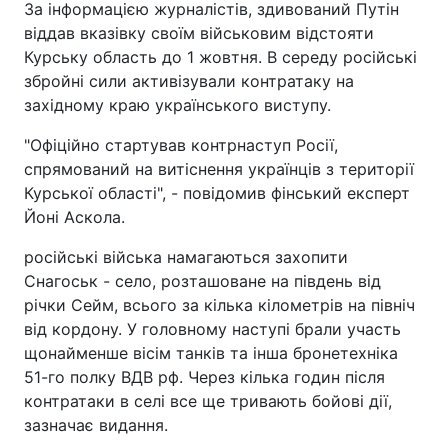
За інформацією журналістів, здивований Путін
віддав вказівку своїм військовим відстояти
Курську область до 1 жовтня. В середу російські
збройні сили активізували контратаку на
західному краю українського виступу.
"Офіційно стартував контрнаступ Росії,
спрямований на витіснення українців з території
Курської області", - повідомив фінський експерт
Йоні Аскола.
російські війська намагаються захопити
Снагоськ - село, розташоване на південь від
річки Сейм, всього за кілька кілометрів на північ
від кордону. У головному наступі брали участь
щонайменше вісім танків та інша бронетехніка
51-го полку ВДВ рф. Через кілька годин після
контратаки в селі все ще тривають бойові дії,
зазначає видання.