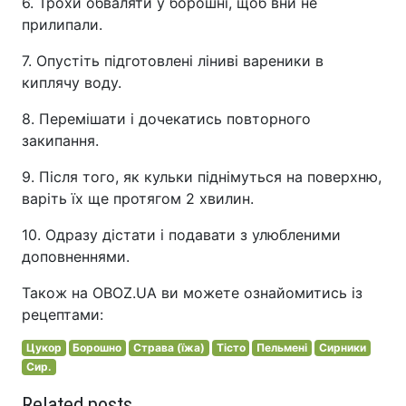
6. Трохи обваляти у борошні, щоб вни не
прилипали.
7. Опустіть підготовлені ліниві вареники в
киплячу воду.
8. Перемішати і дочекатись повторного
закипання.
9. Після того, як кульки піднімуться на поверхню,
варіть їх ще протягом 2 хвилин.
10. Одразу дістати і подавати з улюбленими
доповненнями.
Також на OBOZ.UA ви можете ознайомитись із
рецептами:
Цукор
Борошно
Страва (їжа)
Тісто
Пельмені
Сирники
Сир.
Related posts