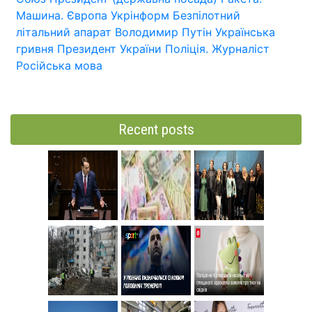
Машина.
Європа
Укрінформ
Безпілотний
літальний апарат
Володимир Путін
Українська
гривня
Президент України
Поліція.
Журналіст
Російська мова
Recent posts