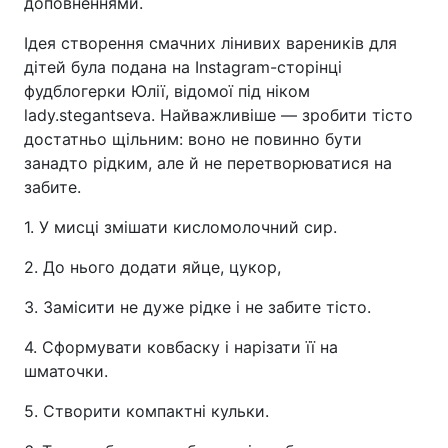
доповненнями.
Ідея створення смачних лінивих вареників для
дітей була подана на Instagram-сторінці
фудблогерки Юлії, відомої під ніком
lady.stegantseva. Найважливіше — зробити тісто
достатньо щільним: воно не повинно бути
занадто рідким, але й не перетворюватися на
забите.
1. У мисці змішати кисломолочний сир.
2. До нього додати яйце, цукор,
3. Замісити не дуже рідке і не забите тісто.
4. Сформувати ковбаску і нарізати її на
шматочки.
5. Створити компактні кульки.