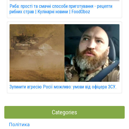
Риба: прості та смачні способи приготування - рецепти
рибних страв | Кулінарні новини | FoodOboz
Зупинити агресію Росії можливо: умови від офіцера ЗСУ.
Categories
Політика