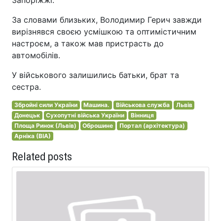
Запоріжжі.
За словами близьких, Володимир Герич завжди
вирізнявся своєю усмішкою та оптимістичним
настроєм, а також мав пристрасть до
автомобілів.
У військового залишились батьки, брат та
сестра.
Збройні сили України
Машина.
Військова служба
Львів
Донецьк
Сухопутні війська України
Вінниця
Площа Ринок (Львів)
Оброшине
Портал (архітектура)
Арніка (ВІА)
Related posts