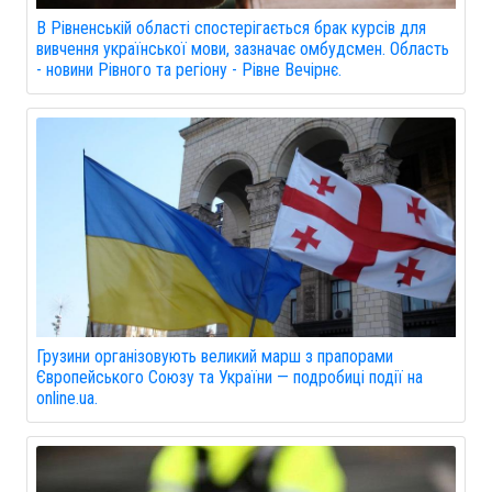
В Рівненській області спостерігається брак курсів для
вивчення української мови, зазначає омбудсмен. Область
- новини Рівного та регіону - Рівне Вечірнє.
Грузини організовують великий марш з прапорами
Європейського Союзу та України — подробиці події на
online.ua.