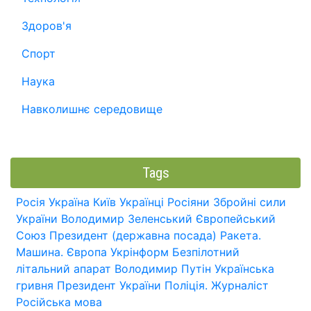
Здоров'я
Спорт
Наука
Навколишнє середовище
Tags
Росія
Україна
Київ
Українці
Росіяни
Збройні сили
України
Володимир Зеленський
Європейський
Союз
Президент (державна посада)
Ракета.
Машина.
Європа
Укрінформ
Безпілотний
літальний апарат
Володимир Путін
Українська
гривня
Президент України
Поліція.
Журналіст
Російська мова