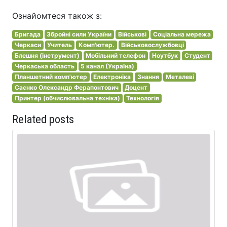
Ознайомтеся також з:
Бригада
Збройні сили України
Військові
Соціальна мережа
Черкаси
Учитель
Комп'ютер.
Військовослужбовці
Блешня (інструмент)
Мобільний телефон
Ноутбук
Студент
Черкаська область
5 канал (Україна)
Планшетний комп'ютер
Електроніка
Знання
Металеві
Саєнко Олександр Ферапонтович
Доцент
Принтер (обчислювальна техніка)
Технологія
Related posts