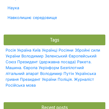
Наука
Навколишнє середовище
Tags
Росія
Україна
Київ
Українці
Росіяни
Збройні сили
України
Володимир Зеленський
Європейський
Союз
Президент (державна посада)
Ракета.
Машина.
Європа
Укрінформ
Безпілотний
літальний апарат
Володимир Путін
Українська
гривня
Президент України
Поліція.
Журналіст
Російська мова
Recent posts