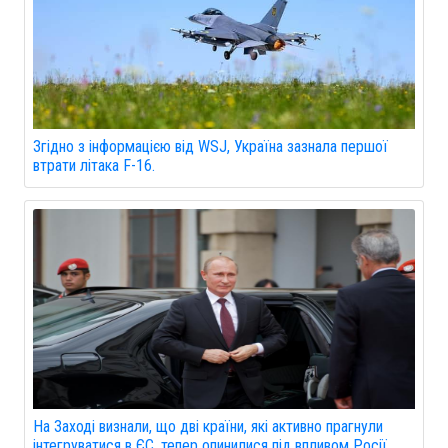
Згідно з інформацією від WSJ, Україна зазнала першої
втрати літака F-16.
На Заході визнали, що дві країни, які активно прагнули
інтегруватися в ЄС, тепер опинилися під впливом Росії.