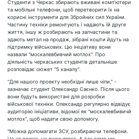
Студенти з Черкас збирають вживані комп'ютери
та мобільні телефони, щоб перетворити їх на
корисні інструменти для Збройних сил України.
Частину техніки ремонтують і надають їй друге
життя, іншу ж розбирають на запчастини та
здають метал на продаж, зібрані кошти йдуть на
підтримку військових. Цю ініціативу вони
назвали "москалевбивчий мотлох". Про
діяльність черкаських студентів детальніше
розповідає сюжет "5 каналу".
"Для нашого проекту необхідні лише чіпи," -
зазначає студент Олександр Саєнко. Після цього
вони будуть використані для розробки
військової техніки. Олександр регулярно відвідує
аудиторію ініціативи, відомої як "москалевбивичй
мотлох", щоб надати свою допомогу.
"Можна допомагати ЗСУ, розбираючи телефони.
Це не важко, це дуже легко. А так само ми