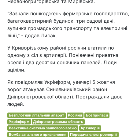
Червоногригорівська та Мирівська.
"Зазнали пошкоджень фермерське господарство,
багатоквартирний будинок, три садові дачі,
зупинка громадського транспорту та електричні
лінії," - додав Лисак.
У Криворізькому районі росіяни вгатили по
одному з сіл з артилерії. Понівечені приватна
оселя і два десятки сонячних панелей. Люди
вціліли.
Як повідомляв Укрінформ, увечері 5 жовтня
ворог атакував Синельниківський район
Дніпропетровської області. Постраждали двоє
людей.
Безпілотний літальний апарат
Росіяни
Боєприпаси
Укрінформ
Дніпропетровська область
Реактивна система залпового вогню
Артилерія
Бомба загального призначення
Передача електроенергії