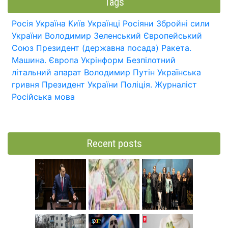
Tags
Росія
Україна
Київ
Українці
Росіяни
Збройні сили
України
Володимир Зеленський
Європейський
Союз
Президент (державна посада)
Ракета.
Машина.
Європа
Укрінформ
Безпілотний
літальний апарат
Володимир Путін
Українська
гривня
Президент України
Поліція.
Журналіст
Російська мова
Recent posts