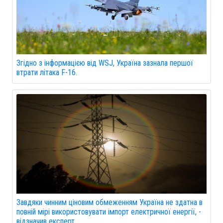
Згідно з інформацією від WSJ, Україна зазнала першої
втрати літака F-16.
Завдяки чинним ціновим обмеженням Україна не здатна в
повній мірі використовувати імпорт електричної енергії, -
відзначив експерт.