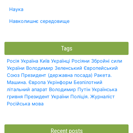
Наука
Навколишнє середовище
Tags
Росія
Україна
Київ
Українці
Росіяни
Збройні сили
України
Володимир Зеленський
Європейський
Союз
Президент (державна посада)
Ракета.
Машина.
Європа
Укрінформ
Безпілотний
літальний апарат
Володимир Путін
Українська
гривня
Президент України
Поліція.
Журналіст
Російська мова
Recent posts