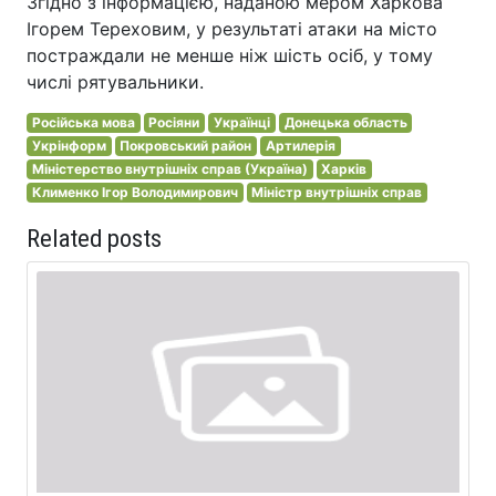
Згідно з інформацією, наданою мером Харкова
Ігорем Тереховим, у результаті атаки на місто
постраждали не менше ніж шість осіб, у тому
числі рятувальники.
Російська мова
Росіяни
Українці
Донецька область
Укрінформ
Покровський район
Артилерія
Міністерство внутрішніх справ (Україна)
Харків
Клименко Ігор Володимирович
Міністр внутрішніх справ
Related posts