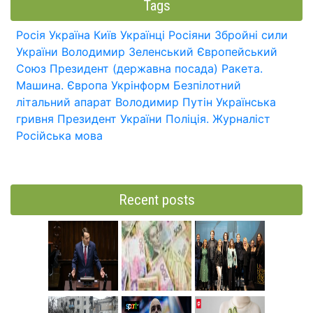
Tags
Росія
Україна
Київ
Українці
Росіяни
Збройні сили
України
Володимир Зеленський
Європейський
Союз
Президент (державна посада)
Ракета.
Машина.
Європа
Укрінформ
Безпілотний
літальний апарат
Володимир Путін
Українська
гривня
Президент України
Поліція.
Журналіст
Російська мова
Recent posts