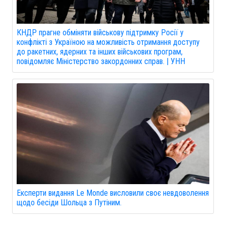
КНДР прагне обміняти військову підтримку Росії у
конфлікті з Україною на можливість отримання доступу
до ракетних, ядерних та інших військових програм,
повідомляє Міністерство закордонних справ. | УНН
Експерти видання Le Monde висловили своє невдоволення
щодо бесіди Шольца з Путіним.