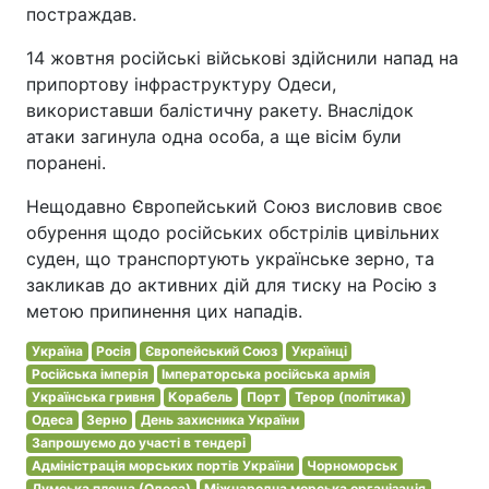
постраждав.
14 жовтня російські військові здійснили напад на
припортову інфраструктуру Одеси,
використавши балістичну ракету. Внаслідок
атаки загинула одна особа, а ще вісім були
поранені.
Нещодавно Європейський Союз висловив своє
обурення щодо російських обстрілів цивільних
суден, що транспортують українське зерно, та
закликав до активних дій для тиску на Росію з
метою припинення цих нападів.
Україна
Росія
Європейський Союз
Українці
Російська імперія
Імператорська російська армія
Українська гривня
Корабель
Порт
Терор (політика)
Одеса
Зерно
День захисника України
Запрошуємо до участі в тендері
Адміністрація морських портів України
Чорноморськ
Думська площа (Одеса)
Міжнародна морська організація