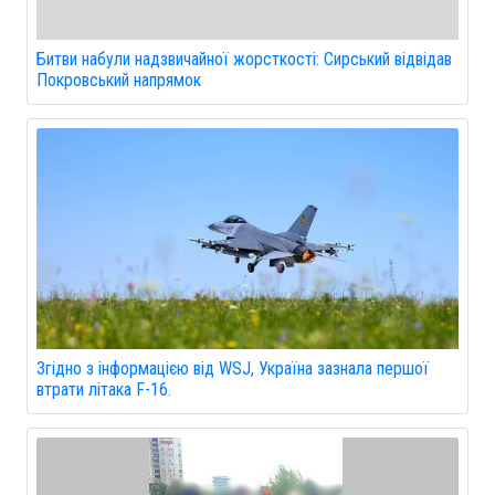
Битви набули надзвичайної жорсткості: Сирський відвідав
Покровський напрямок
Згідно з інформацією від WSJ, Україна зазнала першої
втрати літака F-16.