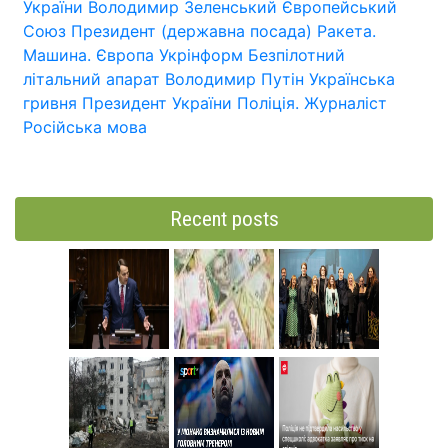
України
Володимир Зеленський
Європейський
Союз
Президент (державна посада)
Ракета.
Машина.
Європа
Укрінформ
Безпілотний
літальний апарат
Володимир Путін
Українська
гривня
Президент України
Поліція.
Журналіст
Російська мова
Recent posts