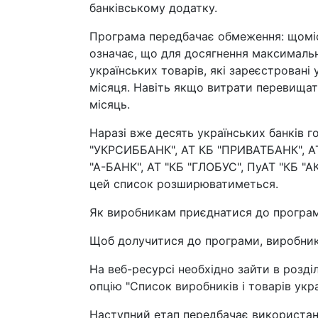
банківському додатку.
Програма передбачає обмеження: щоміс
означає, що для досягнення максимальн
українських товарів, які зареєстровані
місяця. Навіть якщо витрати перевищат
місяць.
Наразі вже десять українських банків го
"УКРСИББАНК", АТ КБ "ПРИВАТБАНК", АТ 
"А-БАНК", АТ "КБ "ГЛОБУС", ПуАТ "КБ "
цей список розширюватиметься.
Як виробникам приєднатися до програм
Щоб долучитися до програми, виробники
На веб-ресурсі необхідно зайти в розділ
опцію "Список виробників і товарів укр
Наступний етап передбачає використанн