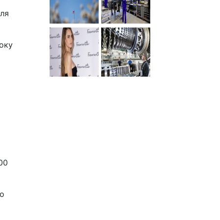
для
року
00
до