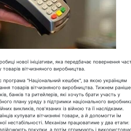
обиці нової ініціативи, яка передбачає повернення час
у товарів вітчизняного виробництва.
тує програма "Національний кешбек", за якою українцям
ання товарів вітчизняного виробництва. Тижнем раніше
в, банків та ритейлерів, які хочуть брати участь у
абного плану уряду з підтримки національного виробник
них викликів, пов'язаних із війною та її наслідками.
нців купувати вітчизняні товари, а й допомогти їм
ої нестабільності. Механізм працюватиме у два етапи:
здійснюють покупки, а потім отримують і використову