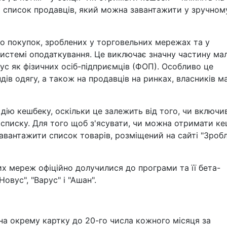
є список продавців, який можна завантажити у зручном
о покупок, зроблених у торговельних мережах та у
 системі оподаткування. Це виключає значну частину ма
атус як фізичних осіб-підприємців (ФОП). Особливо це
дів одягу, а також на продавців на ринках, власників м
 дію кешбеку, оскільки це залежить від того, чи включи
 списку. Для того щоб з'ясувати, чи можна отримати к
завантажити список товарів, розміщений на сайті "Зроб
их мереж офіційно долучилися до програми та її бета-
Новус", "Варус" і "Ашан".
а окрему картку до 20-го числа кожного місяця за