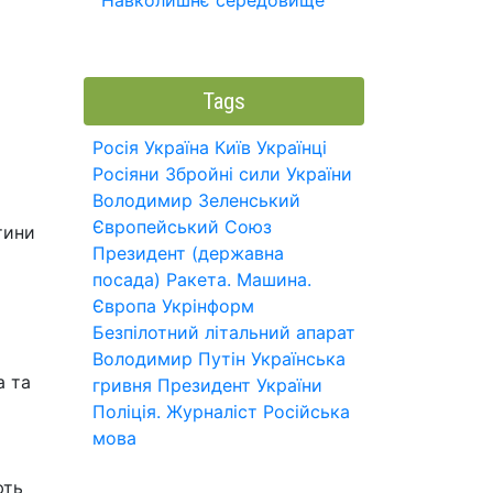
Навколишнє середовище
Tags
Росія
Україна
Київ
Українці
Росіяни
Збройні сили України
Володимир Зеленський
Європейський Союз
тини
Президент (державна
посада)
Ракета.
Машина.
Європа
Укрінформ
Безпілотний літальний апарат
Володимир Путін
Українська
а та
гривня
Президент України
Поліція.
Журналіст
Російська
мова
ють