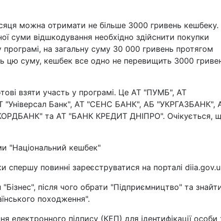
яця можна отримати не більше 3000 гривень кешбеку.
ої суми відшкодування необхідно здійснити покупки
 у програмі, на загальну суму 30 000 гривень протягом
ь цю суму, кешбек все одно не перевищить 3000 гриве
тові взяти участь у програмі. Це АТ "ПУМБ", АТ
"Універсал Банк", АТ "СЕНС БАНК", АБ "УКРГАЗБАНК", 
АКОРДБАНК" та АТ "БАНК КРЕДИТ ДНІПРО". Очікується, 
и "Національний кешбек"
 спершу повинні зареєструватися на порталі diia.gov.u
 "Бізнес", після чого обрати "Підприємництво" та знайт
аїнського походження".
я електронного підпису (КЕП) для ідентифікації особи 