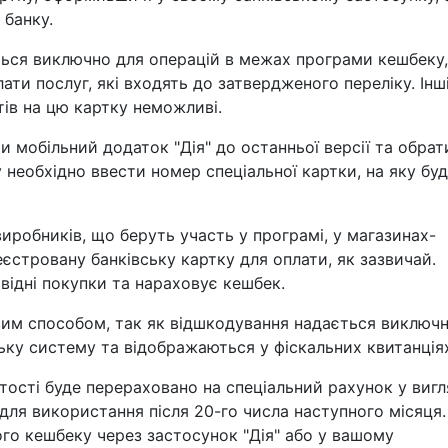
 банку.
ься виключно для операцій в межах програми кешбеку,
ти послуг, які входять до затвердженого переліку. Інш
тів на цю картку неможливі.
 мобільний додаток "Дія" до останньої версії та обрат
 необхідно ввести номер спеціальної картки, на яку бу
 виробників, що беруть участь у програмі, у магазинах-
єстровану банківську картку для оплати, як зазвичай.
відні покупки та нараховує кешбек.
вим способом, так як відшкодування надається виключн
ьку систему та відображаються у фіскальних квитанція
ртості буде перераховано на спеціальний рахунок у вигл
для використання після 20-го числа наступного місяця.
го кешбеку через застосунок "Дія" або у вашому