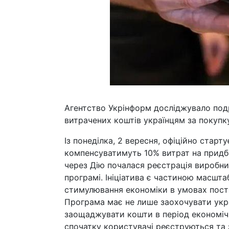
Агентство Укрінформ досліджувало подр
витрачених коштів українцям за покупк
Із понеділка, 2 вересня, офіційно стар
компенсуватимуть 10% витрат на придб
через Дію почалася реєстрація виробникі
програмі. Ініціатива є частиною масшт
стимулювання економіки в умовах постій
Програма має не лише заохочувати украї
заощаджувати кошти в період економічн
спочатку користувачі реєструються та 