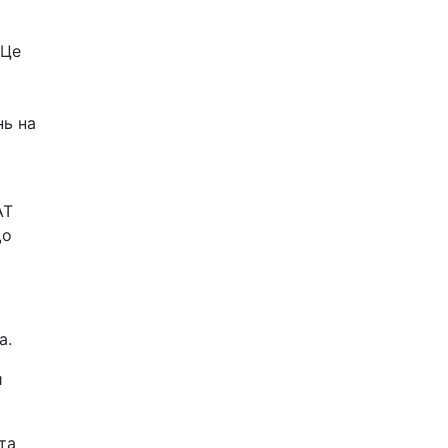
 Це
нь на
АТ
що
a.
и
та