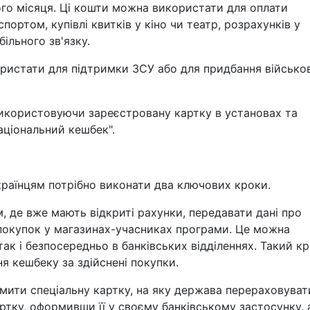
ого місяця. Ці кошти можна використати для оплати
портом, купівлі квитків у кіно чи театр, розрахунків у
ільного зв'язку.
истати для підтримки ЗСУ або для придбання військо
икористовуючи зареєстровану картку в установах та
аціональний кешбек".
країнцям потрібно виконати два ключових кроки.
, де вже мають відкриті рахунки, передавати дані про
с покупок у магазинах-учасниках програми. Це можна
так і безпосередньо в банківських відділеннях. Такий кр
я кешбеку за здійснені покупки.
рмити спеціальну картку, на яку держава перераховува
ртку, оформивши її у своєму банківському застосунку, 