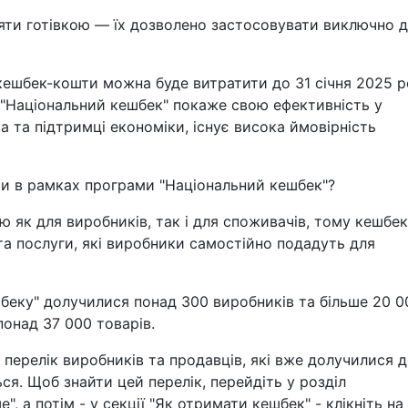
яти готівкою — їх дозволено застосовувати виключно 
 кешбек-кошти можна буде витратити до 31 січня 2025 
 "Національний кешбек" покаже свою ефективність у
 та підтримці економіки, існує висока ймовірність
ти в рамках програми "Національний кешбек"?
ю як для виробників, так і для споживачів, тому кешбек
та послуги, які виробники самостійно подадуть для
беку" долучилися понад 300 виробників та більше 20 0
понад 37 000 товарів.
й перелік виробників та продавців, які вже долучилися 
я. Щоб знайти цей перелік, перейдіть у розділ
", а потім - у секції "Як отримати кешбек" - клікніть на