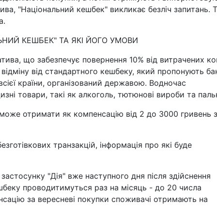
атива, "Національний кешбек" викликає безліч запитань. 
а.
НИЙ КЕШБЕК" ТА ЯКІ ЙОГО УМОВИ
атива, що забезпечує повернення 10% від витрачених ко
 відміну від стандартного кешбеку, який пропонують ба
 всієї країни, організований державою. Водночас
зні товари, такі як алкоголь, тютюнові вироби та паль
може отримати як компенсацію від 2 до 3000 гривень 
зготівкових транзакцій, інформація про які буде
застосунку "Дія" вже наступного дня після здійснення
шбеку проводитимуться раз на місяць - до 20 числа
нсацію за вересневі покупки споживачі отримають на