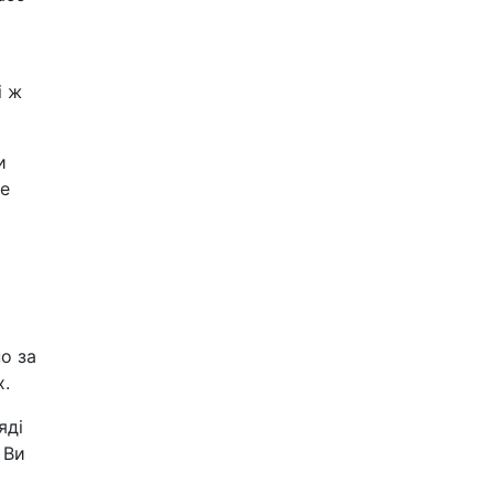
і ж
и
де
о за
х.
яді
 Ви