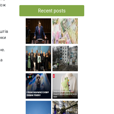
Тож
Recent posts
штів
нки
не.
за