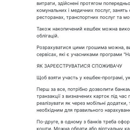
витрати, здійснені протягом попереднь
комунальних і медичних послуг, занять с
ресторанах, транспортних послуг та моб
Також накопичений кешбек можна викор
облігацій.
Розрахуватися цими грошима можна, в
сервісах, які є учасниками програми "Н
ЯК ЗАРЕЄСТРУВАТИСЯ СПОЖИВАЧУ
Щоб взяти участь у кешбек-програмі, у
Перш за все, потрібно дозволити банкам
транзакції з визначених карток під ча
реалізувати як через мобільні додатки, 
необхідним для правильного нарахуванн
По-друге, в одному з банків треба офо
кошти. Можна обрати або віртуальну ка