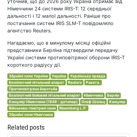
уточнив, що до 2026 року Україна отримає від
Німеччини 24 системи IRIS-T: 12 середньої
дальності і 12 малої дальності. Раніше про
постачання систем IRIS SLM-T повідомляло
агентство Reuters.
Нагадаємо, що в минулому місяці офіційні
представники Берліна підтвердили передачу
Україні системи протиповітряної оборони IRIS-T
короткого радіусу дії.
Збройні сили України
Україна
Українська правда
Безпілотний літальний апарат
Reuters
Ракета.
Протиповітряна боротьба
Безпілотний бойовий літальний апарат
Німеччина
Берлін
Канцлер Німеччини (1949 - дотепер)
Олаф Шольц
Канцлер
Військово-повітряні сили
Bloomberg L.P.
Збройні сили Німеччини
Related posts