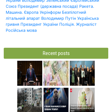
України
Володимир Зеленський
Європейський
Союз
Президент (державна посада)
Ракета.
Машина.
Європа
Укрінформ
Безпілотний
літальний апарат
Володимир Путін
Українська
гривня
Президент України
Поліція.
Журналіст
Російська мова
Recent posts