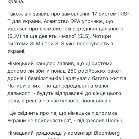
країна.
Також він заявив про замовлення 17 систем IRIS-
T для України. Агентство DPA уточнює, що
йдеться про вісім систем середньої дальності
(SLM) та ще дев'ять - малої (SLS). Чотири
системи SLM і три SLS уже перебувають в
Україні.
Німецький канцлер заявив, що ці системи
допомогли збити понад 250 російських ракет,
дронів і безпілотників і врятувати багато життів.
Чотири з них - по дві середньої та малої
дальності - будуть відправлені до кінця цього
року, а решта - з наступного, пообіцяв він.
"Це свідчить про те, що німецька підтримка
України не припиняється", - підкреслив Шольц.
Німецький урядовець у коментарі Bloomberg