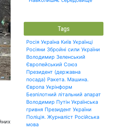
Навколишнє середовище
Tags
Росія
Україна
Київ
Українці
Росіяни
Збройні сили України
Володимир Зеленський
Європейський Союз
Президент (державна
посада)
Ракета.
Машина.
Європа
Укрінформ
Безпілотний літальний апарат
Володимир Путін
Українська
гривня
Президент України
Поліція.
Журналіст
Російська
ійних
мова
м