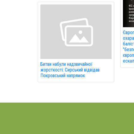
Євро
охара
баліс
"безп
європ
ескал
Битви набули надзвичайної
жорсткості: Сирський відвідав
Покровський напрямок