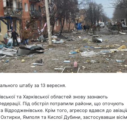
ального штабу за 13 вересня.
івської та Харківської областей знову зазнають
Федерації. Під обстріл потрапили райони, що оточують
а Відродженівське. Крім того, агресор вдався до авіац
 Охтирки, Ямполя та Кислої Дубини, застосувавши вісі