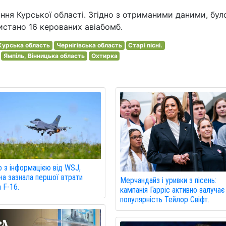
ння Курської області. Згідно з отриманими даними, бул
ристано 16 керованих авіабомб.
Курська область
Чернігівська область
Старі пісні.
Ямпіль, Вінницька область
Охтирка
о з інформацією від WSJ,
на зазнала першої втрати
Мерчандайз і уривки з пісень:
а F-16.
кампанія Гарріс активно залучає
популярність Тейлор Свіфт.