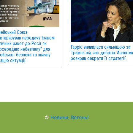
пейський Союз
ктеризував передачу Іраном
тичних ракет до Росії як
Гарріс виявилася сильнішою за
осередню небезпеку" для
Трампа під час дебатів. Аналіти
ейської безпеки та значну
розкрив секрети її стратегії.
ацію ситуації.
©
Новини, Вогонь!