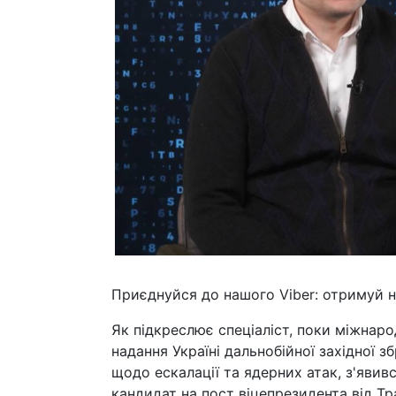
Приєднуйся до нашого Viber: отримуй но
Як підкреслює спеціаліст, поки міжнаро
надання Україні дальнобійної західної зб
щодо ескалації та ядерних атак, з'явив
кандидат на пост віцепрезидента від Тр