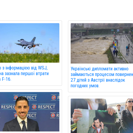
о з інформацією від WSJ,
Українські дипломати активно
на зазнала першої втрати
займаються процесом поверне
а F-16.
27 дітей з Австрії внаслідок
погодних умов.