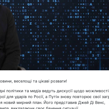
вини, веселощі та цікаві розваги!
дні політики та медіа ведуть дискусії щодо можливості
рої для ударів по Росії, а Путін знову повторює свої за
ся новий мирний план. Його представив Джей Ді Венс,
ампа, викладаючи своє бачення ситуації.