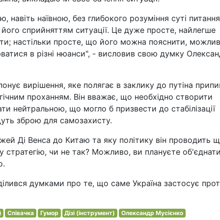
, навіть наївною, без глибокого розуміння суті питання.
 його сприйняттям ситуації. Це дуже просте, найлегше
ти; настільки просте, що його можна пояснити, можлив
ватися в різні нюанси", - висловив свою думку Олекса
онує вирішення, яке полягає в заклику до путіна прип
огічним проханням. Він вважає, що необхідно створити
тати нейтральною, що могло б призвести до стабілізації
адуть зброю для самозахисту.
Джей Ді Венса до Китаю та яку політику він проводить 
ку стратегію, чи не так? Можливо, ви плануєте об'єднат
о.
оділився думками про те, що саме Україна застосує про
.
)
Співачка
Гумор
Дізі (інструмент)
Олександр Мусієнко