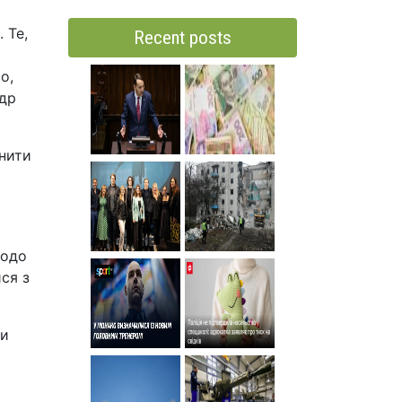
 Те,
Recent posts
о,
ндр
инити
щодо
ися з
ти