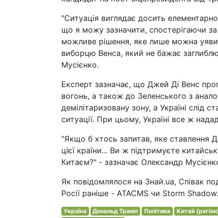
"Ситуація виглядає досить елементарною
що я можу зазначити, спостерігаючи за
можливе рішення, яке лише можна уяви
виборцю Венса, який не бажає заглиблю
Мусієнко.
Експерт зазначає, що Джей Ді Венс проп
вогонь, а також до Зеленського з анал
демілітаризовану зону, а Україні слід с
ситуації. При цьому, Україні все ж над
"Якщо б хтось запитав, яке ставлення 
цієї країни... Ви ж підтримуєте китайсь
Китаєм?" - зазначає Олександр Мусієнк
Як повідомлялося на Знай.ua, Співак п
Росії раніше - ATACMS чи Storm Shadow
Україна
Дональд Трамп
Політика
Китай (регіон