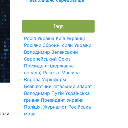
Навколишнє середовище
Tags
Росія
Україна
Київ
Українці
Росіяни
Збройні сили України
Володимир Зеленський
Європейський Союз
Президент (державна
посада)
Ракета.
Машина.
Європа
Укрінформ
Безпілотний літальний апарат
Володимир Путін
Українська
гривня
Президент України
Поліція.
Журналіст
Російська
грози
мова