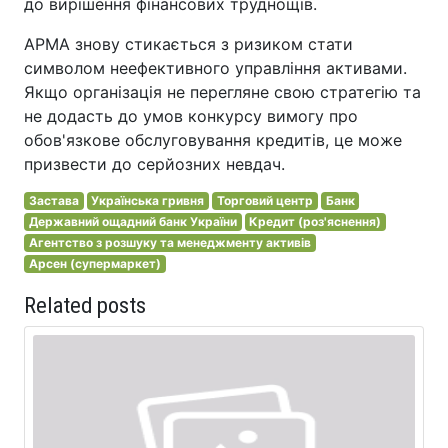
до вирішення фінансових труднощів.
АРМА знову стикається з ризиком стати
символом неефективного управління активами.
Якщо організація не перегляне свою стратегію та
не додасть до умов конкурсу вимогу про
обов'язкове обслуговування кредитів, це може
призвести до серйозних невдач.
Застава
Українська гривня
Торговий центр
Банк
Державний ощадний банк України
Кредит (роз'яснення)
Агентство з розшуку та менеджменту активів
Арсен (супермаркет)
Related posts