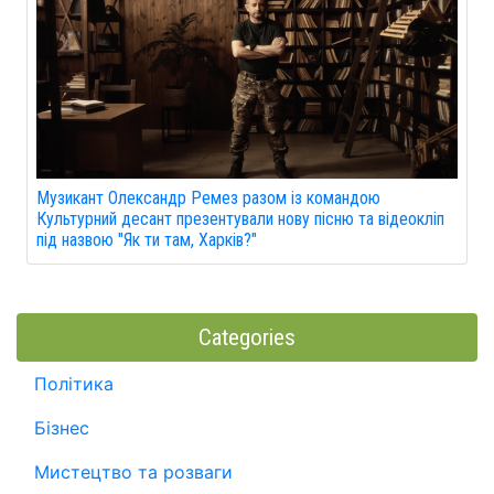
Музикант Олександр Ремез разом із командою
Культурний десант презентували нову пісню та відеокліп
під назвою "Як ти там, Харків?"
Categories
Політика
Бізнес
Мистецтво та розваги