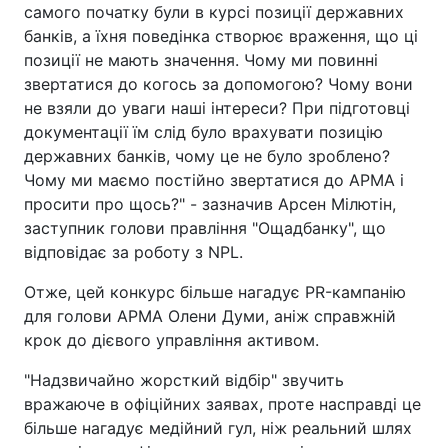
самого початку були в курсі позиції державних
банків, а їхня поведінка створює враження, що ці
позиції не мають значення. Чому ми повинні
звертатися до когось за допомогою? Чому вони
не взяли до уваги наші інтереси? При підготовці
документації їм слід було врахувати позицію
державних банків, чому це не було зроблено?
Чому ми маємо постійно звертатися до АРМА і
просити про щось?" - зазначив Арсен Мілютін,
заступник голови правління "Ощадбанку", що
відповідає за роботу з NPL.
Отже, цей конкурс більше нагадує PR-кампанію
для голови АРМА Олени Думи, аніж справжній
крок до дієвого управління активом.
"Надзвичайно жорсткий відбір" звучить
вражаюче в офіційних заявах, проте насправді це
більше нагадує медійний гул, ніж реальний шлях