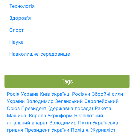
Технологія
Здоров'я
Спорт
Наука
Навколишнє середовище
Tags
Росія
Україна
Київ
Українці
Росіяни
Збройні сили
України
Володимир Зеленський
Європейський
Союз
Президент (державна посада)
Ракета.
Машина.
Європа
Укрінформ
Безпілотний
літальний апарат
Володимир Путін
Українська
гривня
Президент України
Поліція.
Журналіст