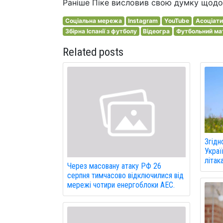
Раніше Піке висловив свою думку щодо
Соціальна мережа
Instagram
YouTube
Асоціати
Збірна Іспанії з футболу
Відеогра
Футбольний ма
Related posts
Згідн
Украї
літак
Через масовану атаку РФ 26
серпня тимчасово відключилися від
мережі чотири енергоблоки АЕС.