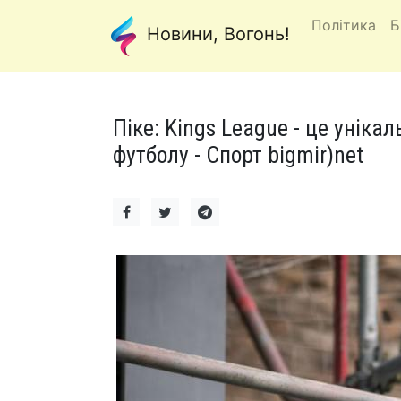
Політика
Б
Новини, Вогонь!
Піке: Kings League - це уніка
футболу - Спорт bigmir)net