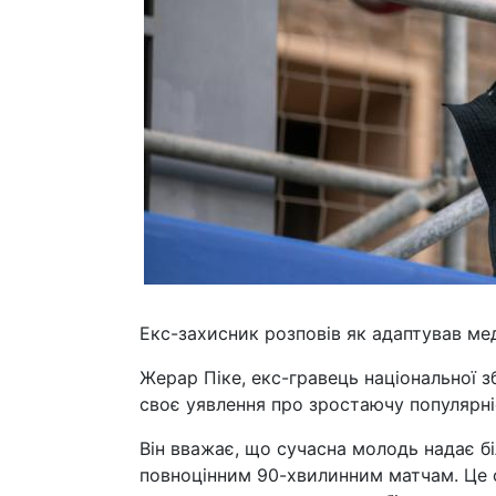
Екс-захисник розповів як адаптував меді
Жерар Піке, екс-гравець національної зб
своє уявлення про зростаючу популярні
Він вважає, що сучасна молодь надає б
повноцінним 90-хвилинним матчам. Це 