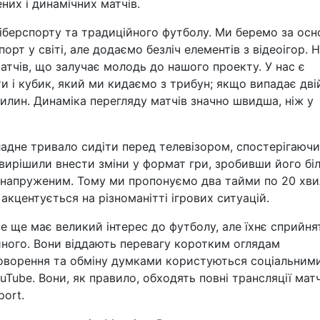
них і динамічних матчів.
кіберспорту та традиційного футболу. Ми беремо за осн
орт у світі, але додаємо безліч елементів з відеоігор. 
матчів, що залучає молодь до нашого проекту. У нас є
рти і кубик, який ми кидаємо з трибун; якщо випадає дві
илин. Динаміка перегляду матчів значно швидша, ніж у
адне тривало сидіти перед телевізором, спостерігаючи
ирішили внести зміни у формат гри, зробивши його бі
с напруженим. Тому ми пропонуємо два тайми по 20 хви
акцентується на різноманітті ігрових ситуацій.
е ще має великий інтерес до футболу, але їхнє сприйня
ійного. Вони віддають перевагу коротким оглядам
говорення та обміну думками користуються соціальним
Tube. Вони, як правило, обходять повні трансляції матчі
port.