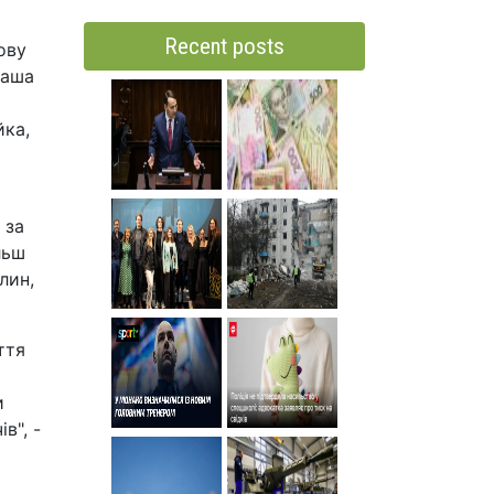
Recent posts
ову
Наша
йка,
 за
льш
лин,
ття
и
в", -