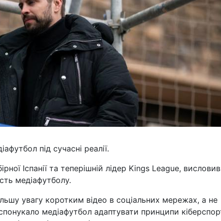
афутбол під сучасні реалії.
ірної Іспанії та теперішній лідер Kings League, висловив
сть медіафутболу.
ільшу увагу коротким відео в соціальних мережах, а не
спонукало медіафутбол адаптувати принципи кіберспор