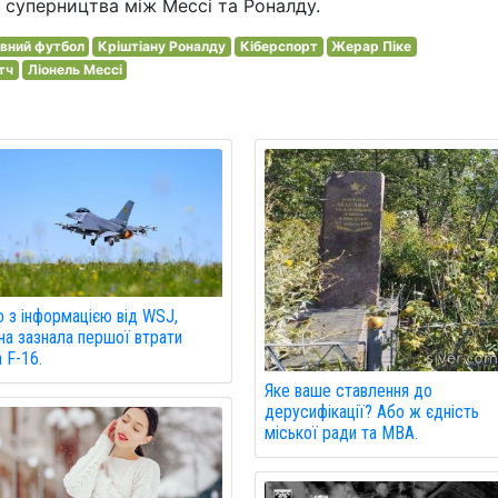
 суперництва між Мессі та Роналду.
вний футбол
Кріштіану Роналду
Кіберспорт
Жерар Піке
тч
Ліонель Мессі
о з інформацією від WSJ,
на зазнала першої втрати
а F-16.
Яке ваше ставлення до
дерусифікації? Або ж єдність
міської ради та МВА.