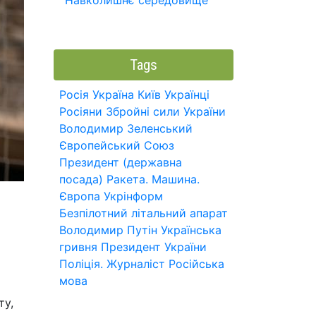
Навколишнє середовище
Tags
Росія
Україна
Київ
Українці
Росіяни
Збройні сили України
Володимир Зеленський
Європейський Союз
Президент (державна
посада)
Ракета.
Машина.
Європа
Укрінформ
Безпілотний літальний апарат
Володимир Путін
Українська
гривня
Президент України
Поліція.
Журналіст
Російська
мова
ту,