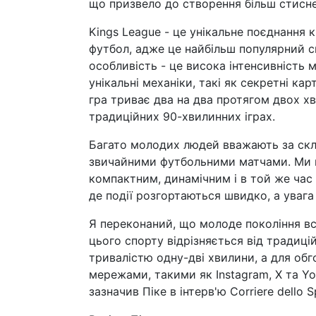
що призвело до створення більш стисне
Kings League - це унікальне поєднання 
футбол, адже це найбільш популярний сп
особливість - це висока інтенсивність 
унікальні механіки, такі як секретні ка
гра триває два на два протягом двох хв
традиційних 90-хвилинних іграх.
Багато молодих людей вважають за скл
звичайними футбольними матчами. Ми в
компактним, динамічним і в той же ча
де події розгортаються швидко, а увага 
Я переконаний, що молоде покоління вс
цього спорту відрізняється від традиц
тривалістю одну-дві хвилини, а для об
мережами, такими як Instagram, X та You
зазначив Піке в інтерв'ю Corriere dello S