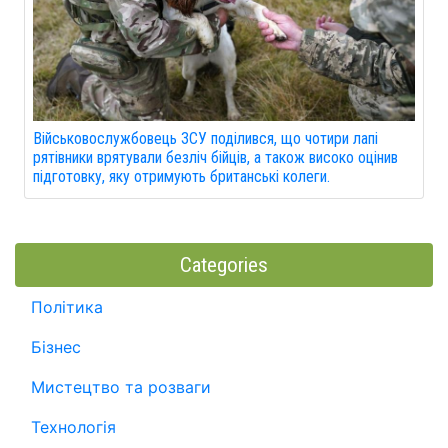
Військовослужбовець ЗСУ поділився, що чотири лапі
рятівники врятували безліч бійців, а також високо оцінив
підготовку, яку отримують британські колеги.
Categories
Політика
Бізнес
Мистецтво та розваги
Технологія