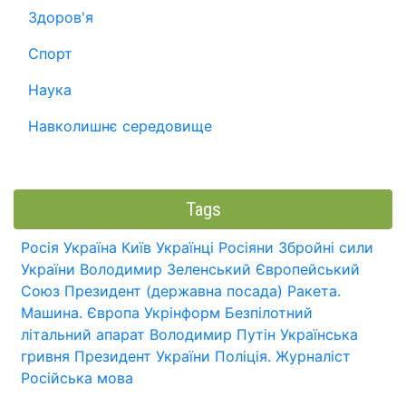
Здоров'я
Спорт
Наука
Навколишнє середовище
Tags
Росія
Україна
Київ
Українці
Росіяни
Збройні сили
України
Володимир Зеленський
Європейський
Союз
Президент (державна посада)
Ракета.
Машина.
Європа
Укрінформ
Безпілотний
літальний апарат
Володимир Путін
Українська
гривня
Президент України
Поліція.
Журналіст
Російська мова