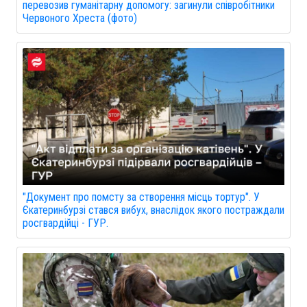
перевозив гуманітарну допомогу: загинули співробітники
Червоного Хреста (фото)
"Документ про помсту за створення місць тортур". У
Єкатеринбурзі стався вибух, внаслідок якого постраждали
росгвардійці - ГУР.