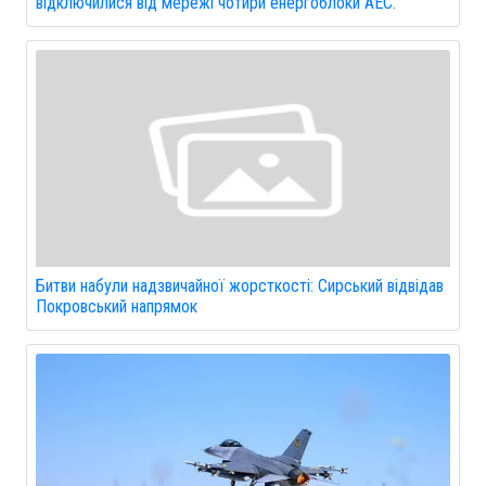
відключилися від мережі чотири енергоблоки АЕС.
Битви набули надзвичайної жорсткості: Сирський відвідав
Покровський напрямок