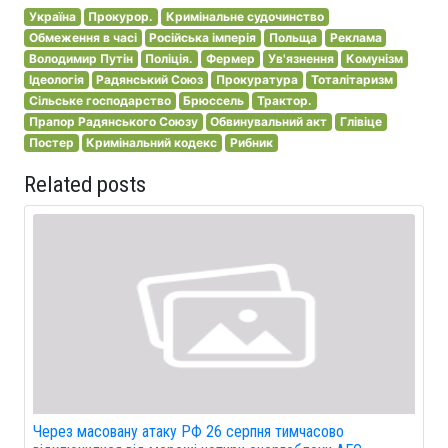
Україна
Прокурор.
Кримінальне судочинство
Обмеження в часі
Російська імперія
Польща
Реклама
Володимир Путін
Поліція.
Фермер
Ув'язнення
Комунізм
Ідеологія
Радянський Союз
Прокуратура
Тоталітаризм
Сільське господарство
Брюссель
Трактор.
Прапор Радянського Союзу
Обвинувальний акт
Глівіце
Постер
Кримінальний кодекс
Рибник
Related posts
Через масовану атаку РФ 26 серпня тимчасово