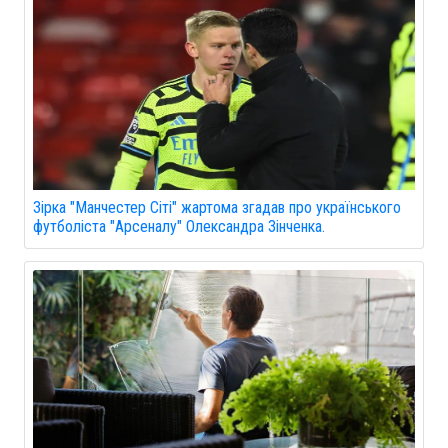
Зірка "Манчестер Сіті" жартома згадав про українського
футболіста "Арсеналу" Олександра Зінченка.