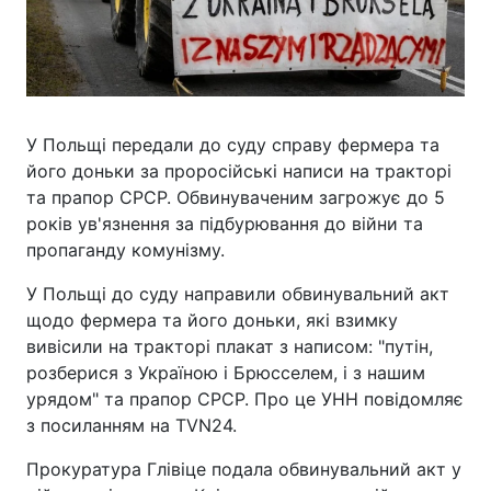
У Польщі передали до суду справу фермера та
його доньки за проросійські написи на тракторі
та прапор СРСР. Обвинуваченим загрожує до 5
років ув'язнення за підбурювання до війни та
пропаганду комунізму.
У Польщі до суду направили обвинувальний акт
щодо фермера та його доньки, які взимку
вивісили на тракторі плакат з написом: "путін,
розберися з Україною і Брюсселем, і з нашим
урядом" та прапор СРСР. Про це УНН повідомляє
з посиланням на TVN24.
Прокуратура Глівіце подала обвинувальний акт у