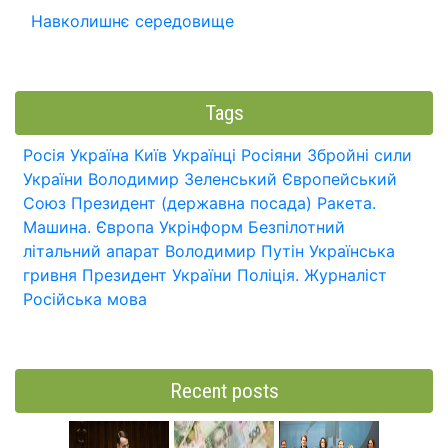
Навколишнє середовище
Tags
Росія
Україна
Київ
Українці
Росіяни
Збройні сили
України
Володимир Зеленський
Європейський
Союз
Президент (державна посада)
Ракета.
Машина.
Європа
Укрінформ
Безпілотний
літальний апарат
Володимир Путін
Українська
гривня
Президент України
Поліція.
Журналіст
Російська мова
Recent posts