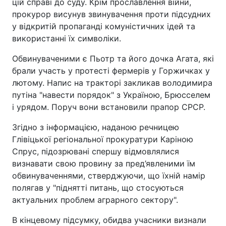
цій справі до суду. Крім прославлення війни,
прокурор висунув звинувачення проти підсудних
у відкритій пропаганді комуністичних ідей та
використанні їх символіки.
Обвинуваченими є Пьотр та його дочка Агата, які
брали участь у протесті фермерів у Горжичках у
лютому. Напис на тракторі закликав володимира
путіна "навести порядок" з Україною, Брюсселем
і урядом. Поруч вони встановили прапор СРСР.
Згідно з інформацією, наданою речницею
Глівіцької регіональної прокуратури Каріною
Спрус, підозрювані спершу відмовлялися
визнавати свою провину за пред’явленими їм
обвинуваченнями, стверджуючи, що їхній намір
полягав у "піднятті питань, що стосуються
актуальних проблем аграрного сектору".
В кінцевому підсумку, обидва учасники визнали