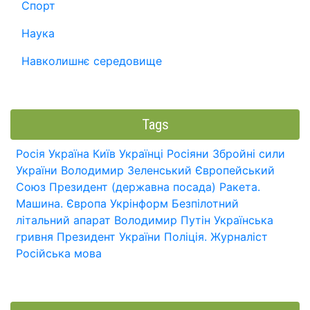
Спорт
Наука
Навколишнє середовище
Tags
Росія
Україна
Київ
Українці
Росіяни
Збройні сили
України
Володимир Зеленський
Європейський
Союз
Президент (державна посада)
Ракета.
Машина.
Європа
Укрінформ
Безпілотний
літальний апарат
Володимир Путін
Українська
гривня
Президент України
Поліція.
Журналіст
Російська мова