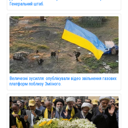
Генеральний штаб.
Величезні зусилля: опублікували відео звільнення газових
платформ поблизу Зміїного.