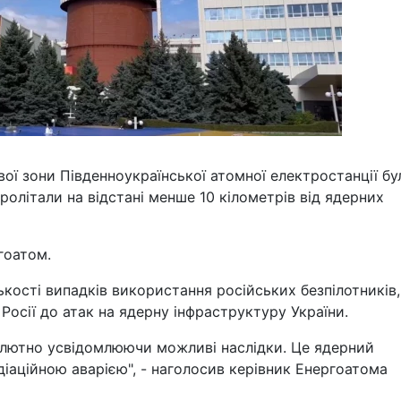
вої зони Південноукраїнської атомної електростанції бу
ролітали на відстані менше 10 кілометрів від ядерних
гоатом.
лькості випадків використання російських безпілотників
осії до атак на ядерну інфраструктуру України.
солютно усвідомлюючи можливі наслідки. Це ядерний
діаційною аварією", - наголосив керівник Енергоатома