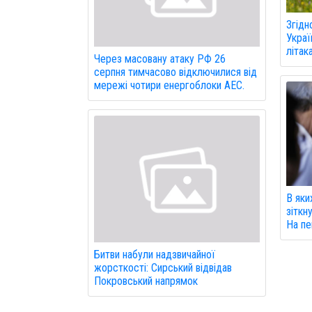
Згідн
Украї
літак
Через масовану атаку РФ 26
серпня тимчасово відключилися від
мережі чотири енергоблоки АЕС.
В яки
зіткн
На пен
Битви набули надзвичайної
жорсткості: Сирський відвідав
Покровський напрямок