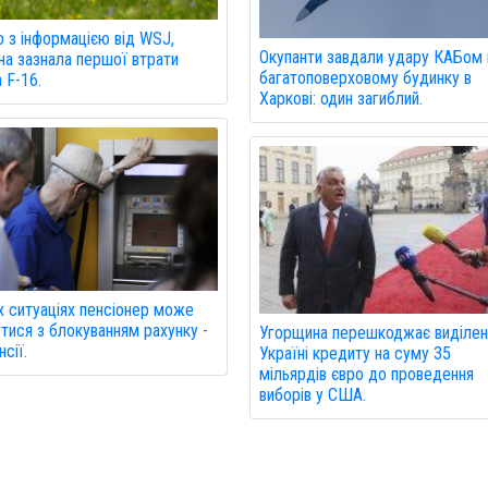
о з інформацією від WSJ,
Окупанти завдали удару КАБом 
на зазнала першої втрати
багатоповерховому будинку в
а F-16.
Харкові: один загиблий.
х ситуаціях пенсіонер може
утися з блокуванням рахунку -
Угорщина перешкоджає виділе
сії.
Україні кредиту на суму 35
мільярдів євро до проведення
виборів у США.