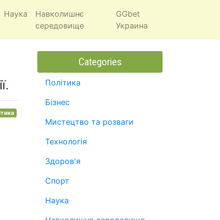
Наука
Навколишнє
GGbet
середовище
Украина
Categories
ї.
Політика
Бізнес
ітика
Мистецтво та розваги
Технологія
Здоров'я
Спорт
Наука