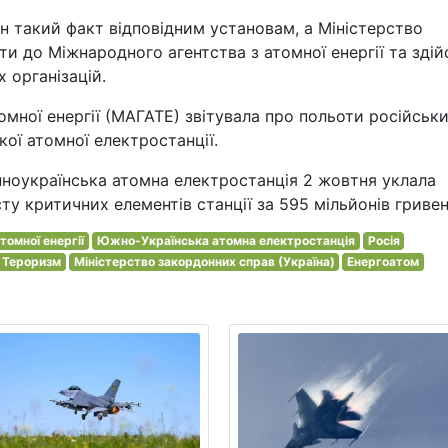
 такий факт відповідним установам, а Міністерство
ти до Міжнародного агентства з атомної енергії та зді
 організацій.
омної енергії (МАГАТЕ) звітувала про польоти російськ
кої атомної електростанції.
нноукраїнська атомна електростанція 2 жовтня уклала
ту критичних елементів станції за 595 мільйонів гривен
томної енергії
Южно-Українська атомна електростанція
Росія
Тероризм
Міністерство закордонних справ (Україна)
Енергоатом