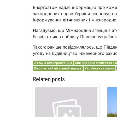
Енергоатом надає інформацію про кожен
закордонних справ України скеровує но
інформування вітчизняних і міжнародних
Нагадуємо, що Міжнародна агенція з ат
безпілотників поблизу Південноукраїнсь
Також раніше повідомлялось, що Півде
угоду на будівництво інженерного захис
Атомна електростанція
Міжнародне агентство з а
Безпілотний літальний апарат
Українська гривня
Related posts