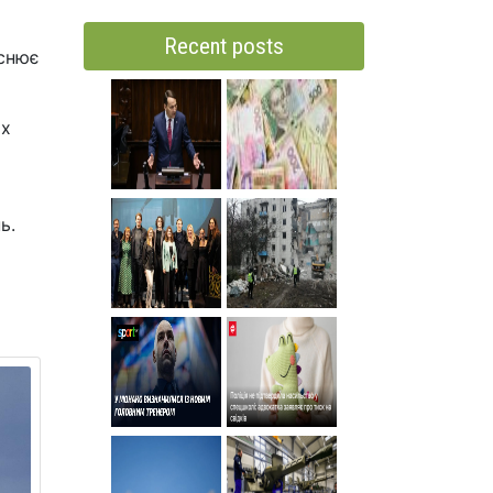
Recent posts
йснює
их
ь.