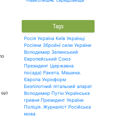
Навколишнє середовище
Tags
Росія
Україна
Київ
Українці
Росіяни
Збройні сили України
Володимир Зеленський
ло
Європейський Союз
Президент (державна
посада)
Ракета.
Машина.
Європа
Укрінформ
Безпілотний літальний апарат
, що
Володимир Путін
Українська
гривня
Президент України
Поліція.
Журналіст
Російська
мова