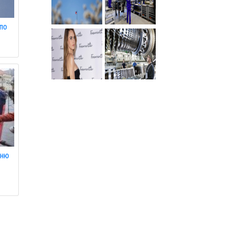
по
нню