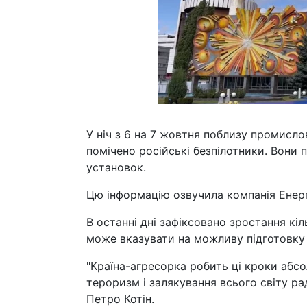
У ніч з 6 на 7 жовтня поблизу промисло
помічено російські безпілотники. Вони п
установок.
Цю інформацію озвучила компанія Енер
В останні дні зафіксовано зростання кі
може вказувати на можливу підготовку Р
"Країна-агресорка робить ці кроки аб
тероризм і залякування всього світу ра
Петро Котін.