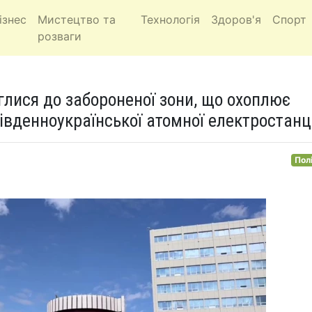
ізнес
Мистецтво та
Технологія
Здоров'я
Спорт
розваги
глися до забороненої зони, що охоплює
івденноукраїнської атомної електростанці
Пол