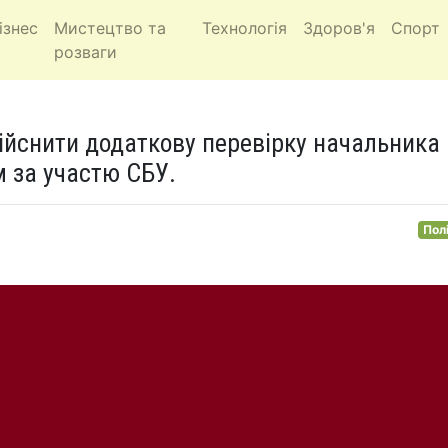
ізнес
Мистецтво та
Технологія
Здоров'я
Спорт
розваги
ійснити додаткову перевірку начальника
м за участю СБУ.
Пол