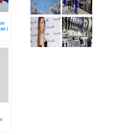
оєю
ам |
им