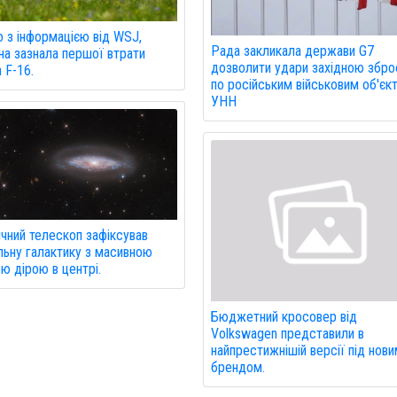
о з інформацією від WSJ,
Рада закликала держави G7
на зазнала першої втрати
дозволити удари західною збр
а F-16.
по російським військовим об'єкт
УНН
чний телескоп зафіксував
льну галактику з масивною
ю дірою в центрі.
Бюджетний кросовер від
Volkswagen представили в
найпрестижнішій версії під нов
брендом.