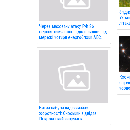
Згідн
Украї
літак
Через масовану атаку РФ 26
серпня тимчасово відключилися від
мережі чотири енергоблоки АЕС.
Космі
спіра
чорно
Битви набули надзвичайної
жорсткості: Сирський відвідав
Покровський напрямок