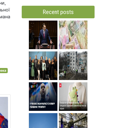
ни,
ьної
Recent posts
омана
пека