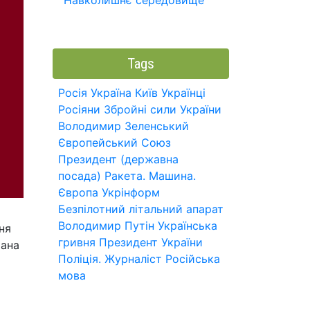
Навколишнє середовище
Tags
Росія
Україна
Київ
Українці
Росіяни
Збройні сили України
Володимир Зеленський
Європейський Союз
Президент (державна
посада)
Ракета.
Машина.
Європа
Укрінформ
Безпілотний літальний апарат
Володимир Путін
Українська
ня
гривня
Президент України
мана
Поліція.
Журналіст
Російська
мова