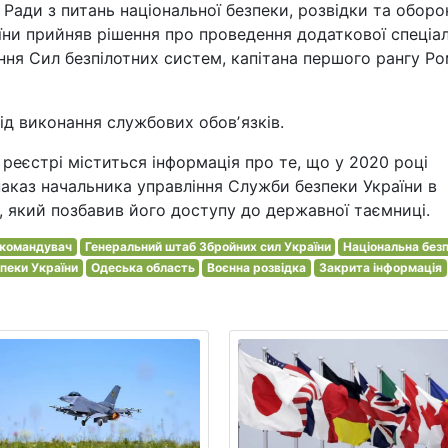
 Ради з питань національної безпеки, розвідки та оборо
ни прийняв рішення про проведення додаткової спеціал
ня Сил безпілотних систем, капітана першого рангу Р
від виконання службових обовʼязків.
реєстрі міститься інформація про те, що у 2020 році
аказ начальника управління Служби безпеки України в
ку, який позбавив його доступу до державної таємниці.
окомандувач
Генеральний штаб Збройних сил України
Національна без
пеки України
Одеська область
Воєнна розвідка
Закрита інформація