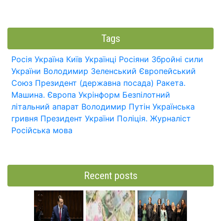
Tags
Росія
Україна
Київ
Українці
Росіяни
Збройні сили
України
Володимир Зеленський
Європейський
Союз
Президент (державна посада)
Ракета.
Машина.
Європа
Укрінформ
Безпілотний
літальний апарат
Володимир Путін
Українська
гривня
Президент України
Поліція.
Журналіст
Російська мова
Recent posts