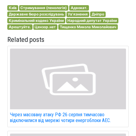
Київ
Стримування (пенологія)
Адвокат.
Державне бюро розслідувань
Ув'язнення
Дніпро
Кримінальний кодекс України
Народний депутат України
Арештуйте.
Цензор.нет
Тищенко Микола Миколайович
Related posts
Через масовану атаку РФ 26 серпня тимчасово
відключилися від мережі чотири енергоблоки АЕС.