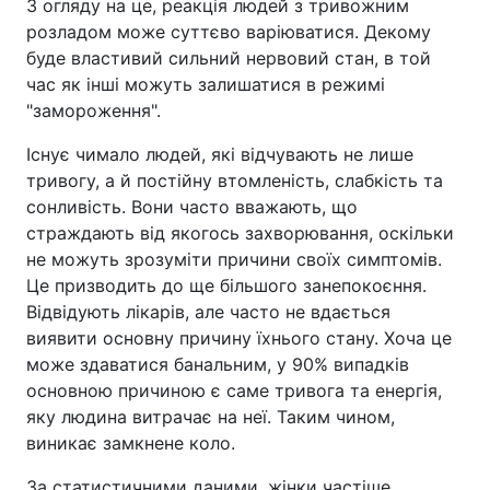
З огляду на це, реакція людей з тривожним
розладом може суттєво варіюватися. Декому
буде властивий сильний нервовий стан, в той
час як інші можуть залишатися в режимі
"замороження".
Існує чимало людей, які відчувають не лише
тривогу, а й постійну втомленість, слабкість та
сонливість. Вони часто вважають, що
страждають від якогось захворювання, оскільки
не можуть зрозуміти причини своїх симптомів.
Це призводить до ще більшого занепокоєння.
Відвідують лікарів, але часто не вдається
виявити основну причину їхнього стану. Хоча це
може здаватися банальним, у 90% випадків
основною причиною є саме тривога та енергія,
яку людина витрачає на неї. Таким чином,
виникає замкнене коло.
За статистичними даними, жінки частіше