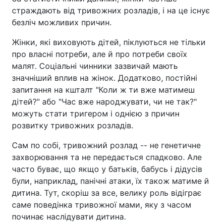
страждають від тривожних розладів, і на це існує
безліч можливих причин.
Жінки, які виховують дітей, піклуються не тільки
про власні потреби, але й про потреби своїх
малят. Соціальні чинники зазвичай мають
значніший вплив на жінок. Додатково, постійні
запитання на кшталт "Коли ж ти вже матимеш
дітей?" або "Час вже народжувати, чи не так?"
можуть стати тригером і однією з причин
розвитку тривожних розладів.
Сам по собі, тривожний розлад -- не генетичне
захворювання та не передається спадково. Але
часто буває, що якщо у батьків, бабусь і дідусів
були, наприклад, панічні атаки, їх також матиме й
дитина. Тут, скоріш за все, велику роль відіграє
саме поведінка тривожної мами, яку з часом
починає наслідувати дитина.