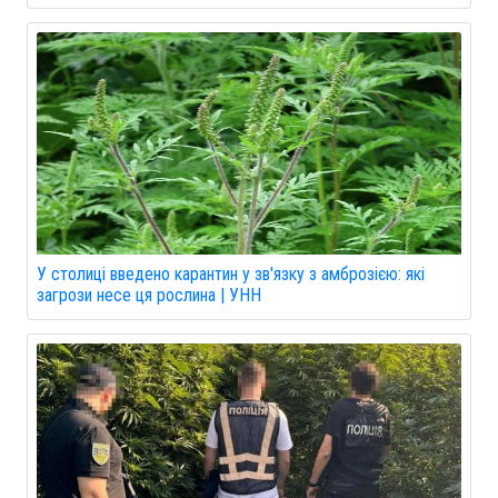
У столиці введено карантин у зв'язку з амброзією: які
загрози несе ця рослина | УНН