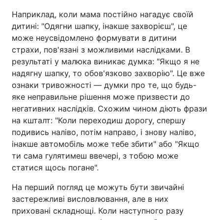
Наприклад, коли мама постійно нагадує своїй
дитині: "Одягни шапку, інакше захворієш", це
може неусвідомлено формувати в дитини
страхи, пов'язані з можливими наслідками. В
результаті у малюка виникає думка: "Якщо я не
надягну шапку, то обов'язково захворію". Це вже
ознаки тривожності — думки про те, що будь-
яке неправильне рішення може призвести до
негативних наслідків. Схожим чином діють фрази
на кшталт: "Коли переходиш дорогу, спершу
подивись наліво, потім направо, і знову наліво,
інакше автомобіль може тебе збити" або "Якщо
ти сама гулятимеш ввечері, з тобою може
статися щось погане".
На перший погляд це можуть бути звичайні
застережливі висловлювання, але в них
приховані складнощі. Коли наступного разу