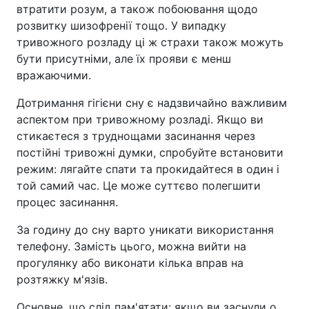
втратити розум, а також побоювання щодо
розвитку шизофренії тощо. У випадку
тривожного розладу ці ж страхи також можуть
бути присутніми, але їх прояви є менш
вражаючими.
Дотримання гігієни сну є надзвичайно важливим
аспектом при тривожному розладі. Якщо ви
стикаєтеся з труднощами засинання через
постійні тривожні думки, спробуйте встановити
режим: лягайте спати та прокидайтеся в один і
той самий час. Це може суттєво полегшити
процес засинання.
За годину до сну варто уникати використання
телефону. Замість цього, можна вийти на
прогулянку або виконати кілька вправ на
розтяжку м'язів.
Основне, що слід пам'ятати: якщо ви заснули о