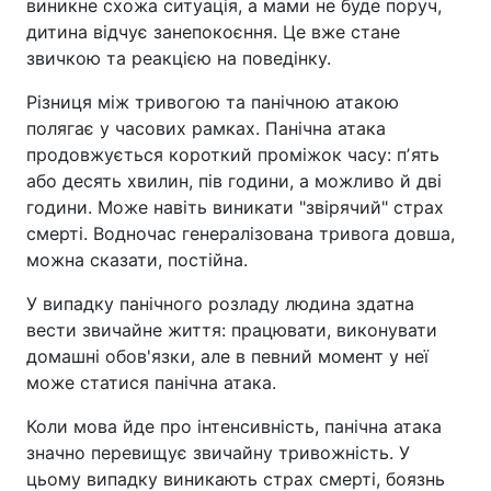
виникне схожа ситуація, а мами не буде поруч,
дитина відчує занепокоєння. Це вже стане
звичкою та реакцією на поведінку.
Різниця між тривогою та панічною атакою
полягає у часових рамках. Панічна атака
продовжується короткий проміжок часу: пʼять
або десять хвилин, пів години, а можливо й дві
години. Може навіть виникати "звірячий" страх
смерті. Водночас генералізована тривога довша,
можна сказати, постійна.
У випадку панічного розладу людина здатна
вести звичайне життя: працювати, виконувати
домашні обов'язки, але в певний момент у неї
може статися панічна атака.
Коли мова йде про інтенсивність, панічна атака
значно перевищує звичайну тривожність. У
цьому випадку виникають страх смерті, боязнь