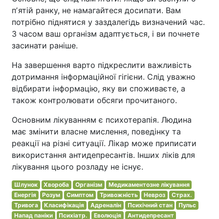
пʼятій ранку, не намагайтеся досипати. Вам
потрібно піднятися у заздалегідь визначений час.
З часом ваш організм адаптується, і ви почнете
засинати раніше.
На завершення варто підкреслити важливість
дотримання інформаційної гігієни. Слід уважно
відбирати інформацію, яку ви споживаєте, а
також контролювати обсяги прочитаного.
Основним лікуванням є психотерапія. Людина
має змінити власне мислення, поведінку та
реакції на різні ситуації. Лікар може приписати
використання антидепресантів. Інших ліків для
лікування цього розладу не існує.
Шлунок
Хвороба
Організм
Медикаментозне лікування
Енергія
Розум
Симптом
Тривожність
Невроз
Страх.
Тривога
Класифікація
Адреналін
Психічний стан
Пульс
Напад паніки
Психіатр.
Еволюція
Антидепресант