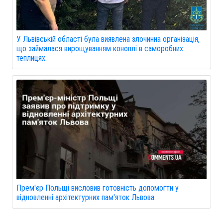
У Львівській області була виявлена злочинна організація,
що займалася вирощуванням коноплі в саморобних
теплицях.
Прем'єр Польщі висловив готовність допомогти у
відновленні архітектурних пам'яток Львова.