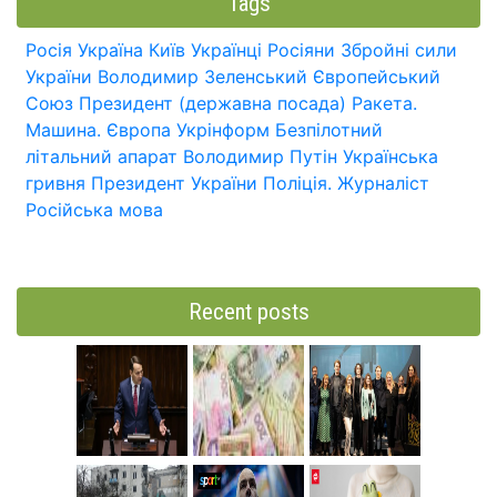
Tags
Росія
Україна
Київ
Українці
Росіяни
Збройні сили
України
Володимир Зеленський
Європейський
Союз
Президент (державна посада)
Ракета.
Машина.
Європа
Укрінформ
Безпілотний
літальний апарат
Володимир Путін
Українська
гривня
Президент України
Поліція.
Журналіст
Російська мова
Recent posts