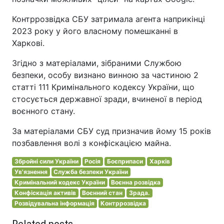
Контррозвідка СБУ затримала агента наприкінці
2023 року у його власному помешканні в
Харкові.
Згідно з матеріалами, зібраними Службою
безпеки, особу визнано винною за частиною 2
статті 111 Кримінального кодексу України, що
стосується державної зради, вчиненої в період
воєнного стану.
За матеріалами СБУ суд призначив йому 15 років
позбавлення волі з конфіскацією майна.
Збройні сили України
Росія
Боєприпаси
Харків
Ув'язнення
Служба безпеки України
Кримінальний кодекс України
Воєнна розвідка
Конфіскація активів
Воєнний стан
Зрада.
Розвідувальна інформація
Контррозвідка
Related posts