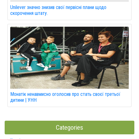
Unilever значно знизив свої первісні плани щодо
скорочення штату.
Монатік ненавмисно оголосив про стать своєї третьої
дитини | УНН
Categories