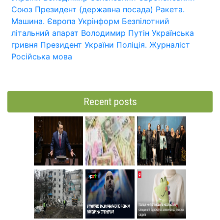
Союз
Президент (державна посада)
Ракета.
Машина.
Європа
Укрінформ
Безпілотний
літальний апарат
Володимир Путін
Українська
гривня
Президент України
Поліція.
Журналіст
Російська мова
Recent posts