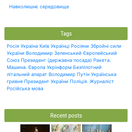
Навколишнє середовище
Tags
Росія
Україна
Київ
Українці
Росіяни
Збройні сили
України
Володимир Зеленський
Європейський
Союз
Президент (державна посада)
Ракета.
Машина.
Європа
Укрінформ
Безпілотний
літальний апарат
Володимир Путін
Українська
гривня
Президент України
Поліція.
Журналіст
Російська мова
Recent posts