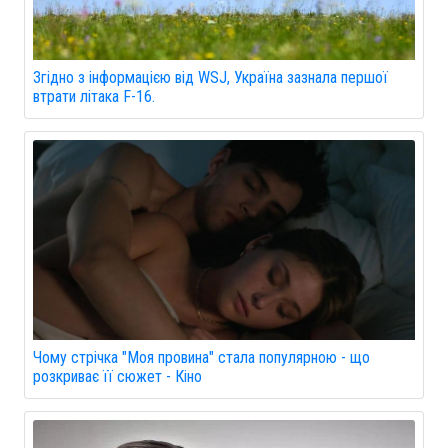
Згідно з інформацією від WSJ, Україна зазнала першої
втрати літака F-16.
Чому стрічка "Моя провина" стала популярною - що
розкриває її сюжет - Кіно