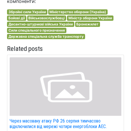
компоненти:
Збройні сили України
Міністерство оборони (Україна)
Бойові дії
Військовослужбовці
Міністр оборони України
Десантно-штурмові війська України
Бронежилет
Сили спеціального призначення
Державна спеціальна служба транспорту
Related posts
Через масовану атаку РФ 26 серпня тимчасово
відключилися від мережі чотири енергоблоки АЕС.