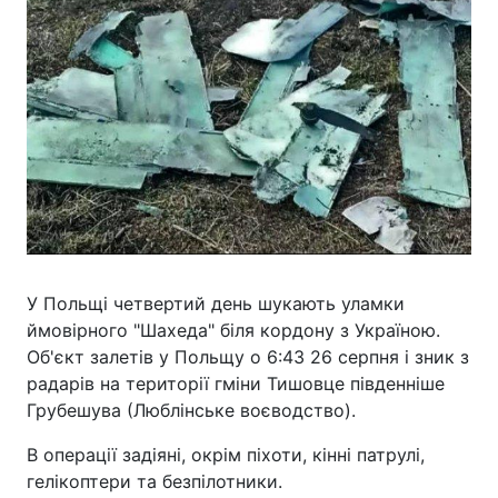
У Польщі четвертий день шукають уламки
ймовірного "Шахеда" біля кордону з Україною.
Об'єкт залетів у Польщу о 6:43 26 серпня і зник з
радарів на території гміни Тишовце південніше
Грубешува (Люблінське воєводство).
В операції задіяні, окрім піхоти, кінні патрулі,
гелікоптери та безпілотники.