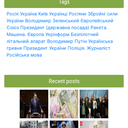
Tags
Росія
Україна
Київ
Українці
Росіяни
Збройні сили
України
Володимир Зеленський
Європейський
Союз
Президент (державна посада)
Ракета.
Машина.
Європа
Укрінформ
Безпілотний
літальний апарат
Володимир Путін
Українська
гривня
Президент України
Поліція.
Журналіст
Російська мова
Recent posts