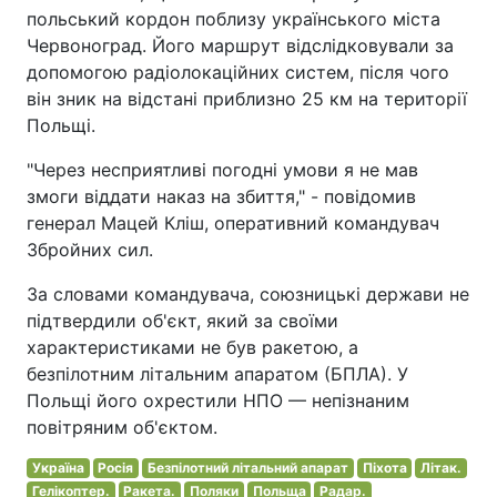
польський кордон поблизу українського міста
Червоноград. Його маршрут відслідковували за
допомогою радіолокаційних систем, після чого
він зник на відстані приблизно 25 км на території
Польщі.
"Через несприятливі погодні умови я не мав
змоги віддати наказ на збиття," - повідомив
генерал Мацей Кліш, оперативний командувач
Збройних сил.
За словами командувача, союзницькі держави не
підтвердили об'єкт, який за своїми
характеристиками не був ракетою, а
безпілотним літальним апаратом (БПЛА). У
Польщі його охрестили НПО — непізнаним
повітряним об'єктом.
Україна
Росія
Безпілотний літальний апарат
Піхота
Літак.
Гелікоптер.
Ракета.
Поляки
Польща
Радар.