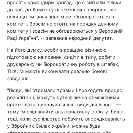
просять командири бригад. Це є сигнали тільки
до нас, до Комітету нацбезпеки і оборони, але
поки що питання зовсім не обговорюються в
комітеті. Зовсім не стоїть на порядку денному
комітету і зовсім не обговорюються у Верховній
Раді України", -- запевнив народний депутат.
На його думку, особи з кращою фізичною
підготовкою не повинні сидіти в тилу, робити
друкарську чи бюрократичну роботу в штабах,
ТЦК, "а мають виконувати реально бойові
завдання".
"Люди, які отримали травми і проходять процес
реабілітації, можуть бути фізично обмеженими,
проте здатні виконувати інші види діяльності —
тому їм слід знайти альтернативну роботу. Лише
тоді, коли суспільство побачить впорядкованість
у Збройних Силах України, можна буде
обговорювати зниження вікового цензу або