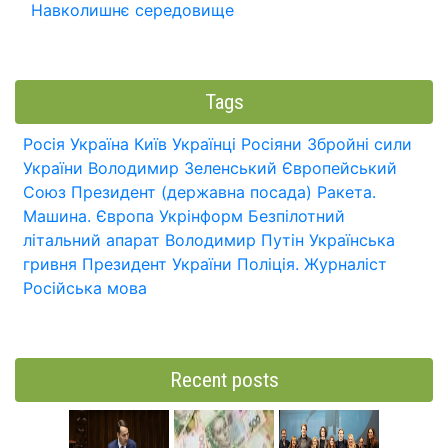
Навколишнє середовище
Tags
Росія
Україна
Київ
Українці
Росіяни
Збройні сили
України
Володимир Зеленський
Європейський
Союз
Президент (державна посада)
Ракета.
Машина.
Європа
Укрінформ
Безпілотний
літальний апарат
Володимир Путін
Українська
гривня
Президент України
Поліція.
Журналіст
Російська мова
Recent posts