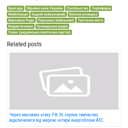
Бригада
Збройні сили України
Суспільство
Укрінформ
Мобілізація
Задній (військовий)
Воєнна розвідка
Верховна Рада
Персонал (військові)
Тактична мета
Вадим Івченко
Громадське радіо
Голос (українська політична партія)
Related posts
Через масовану атаку РФ 26 серпня тимчасово
відключилися від мережі чотири енергоблоки АЕС.