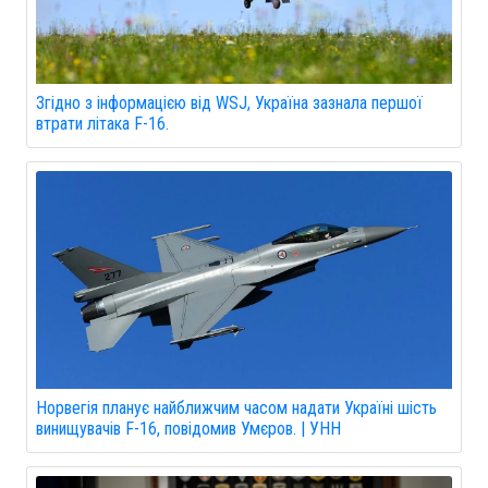
Згідно з інформацією від WSJ, Україна зазнала першої
втрати літака F-16.
Норвегія планує найближчим часом надати Україні шість
винищувачів F-16, повідомив Умєров. | УНН