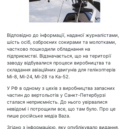
Відповідно до інформації, наданої журналістами,
шість осіб, озброєних сокирами та молотками,
частково пошкодили обладнання на
підприємстві. Відзначається, що на території
заводу відбувалися процеси виробництва та
складання авіаційних двигунів для гелікоптерів
Мі-8, Мі-24, Мі-28 та Ка-52.
У РФ в одному з цехів з виробництва запасних
частин до вертольотів у Санкт-Петербурзі
сталася неприємність. До нього увірвалися
невідомі і потрощили все, що там було. Про це
пише російське медіа Baza.
Згідно з інформацією, яку опублікувало видання,