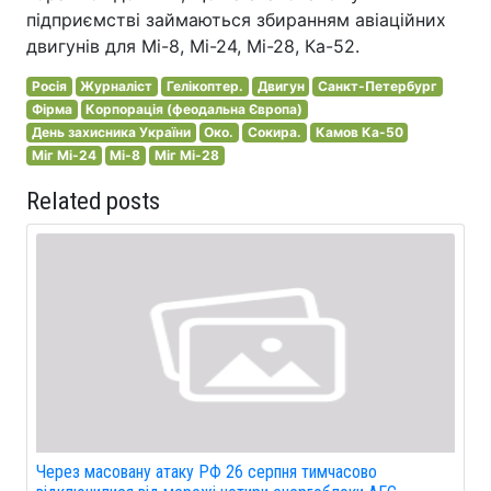
підприємстві займаються збиранням авіаційних
двигунів для Мі-8, Мі-24, Мі-28, Ка-52.
Росія
Журналіст
Гелікоптер.
Двигун
Санкт-Петербург
Фірма
Корпорація (феодальна Європа)
День захисника України
Око.
Сокира.
Камов Ка-50
Міг Мі-24
Мі-8
Міг Мі-28
Related posts
Через масовану атаку РФ 26 серпня тимчасово