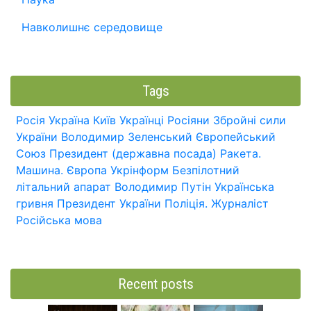
Навколишнє середовище
Tags
Росія
Україна
Київ
Українці
Росіяни
Збройні сили
України
Володимир Зеленський
Європейський
Союз
Президент (державна посада)
Ракета.
Машина.
Європа
Укрінформ
Безпілотний
літальний апарат
Володимир Путін
Українська
гривня
Президент України
Поліція.
Журналіст
Російська мова
Recent posts