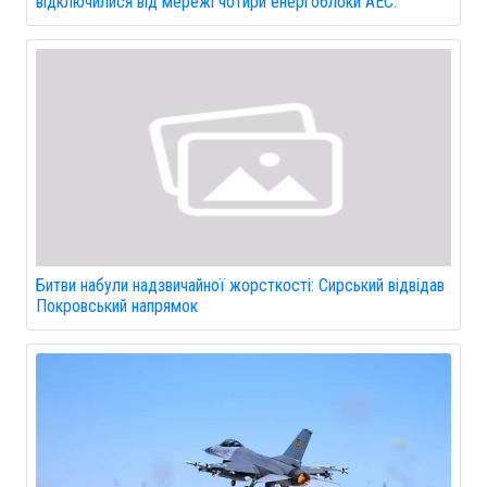
відключилися від мережі чотири енергоблоки АЕС.
Битви набули надзвичайної жорсткості: Сирський відвідав
Покровський напрямок