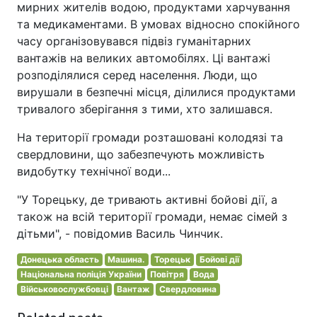
мирних жителів водою, продуктами харчування
та медикаментами. В умовах відносно спокійного
часу організовувався підвіз гуманітарних
вантажів на великих автомобілях. Ці вантажі
розподілялися серед населення. Люди, що
вирушали в безпечні місця, ділилися продуктами
тривалого зберігання з тими, хто залишався.
На території громади розташовані колодязі та
свердловини, що забезпечують можливість
видобутку технічної води...
"У Торецьку, де тривають активні бойові дії, а
також на всій території громади, немає сімей з
дітьми", - повідомив Василь Чинчик.
Донецька область
Машина.
Торецьк
Бойові дії
Національна поліція України
Повітря
Вода
Військовослужбовці
Вантаж
Свердловина