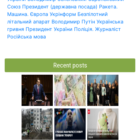
Союз
Президент (державна посада)
Ракета.
Машина.
Європа
Укрінформ
Безпілотний
літальний апарат
Володимир Путін
Українська
гривня
Президент України
Поліція.
Журналіст
Російська мова
Recent posts