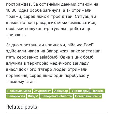
постраждав. За останніми даними станом на
16:30, одна особа загинула, а 17 отримали
травми, серед яких є троє дітей. Ситуація з
кількістю постраждалих може змінюватися,
оскільки пошуково-рятувальні роботи ще
тривають.
Згідно з останніми новинами, війська Росії
здійснили напад на Запоріжжя, використавши
п’ять керованих авіабомб. Одна з цих бомб
влучила в територію медичного закладу,
внаслідок чого п’ятеро людей отримали
поранення, серед яких один перебуває у
тяжкому стані.
Російська мова
Журналіст
Авіаудар
Укрінформ
Поліція.
Запоріжжя
Вибух!
Запорізька область
Повітряна бомба
Related posts