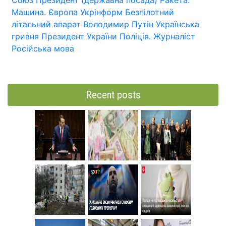
Машина.
Європа
Укрінформ
Безпілотний
літальний апарат
Володимир Путін
Українська
гривня
Президент України
Поліція.
Журналіст
Російська мова
Recent posts