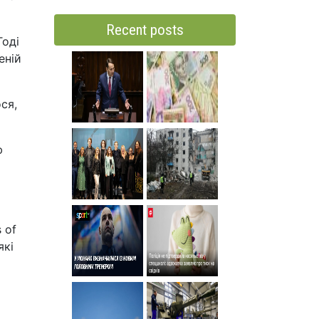
Recent posts
Тоді
еній
ся,
ю
 of
які