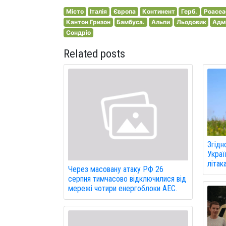
Місто
Італія
Європа
Континент
Герб.
Poacea
Кантон Гризон
Бамбуса.
Альпи
Льодовик
Адмі
Сондріо
Related posts
Згідн
Украї
літак
Через масовану атаку РФ 26
серпня тимчасово відключилися від
мережі чотири енергоблоки АЕС.