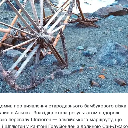
омив про виявлення стародавнього бамбукового візка 
упив в Альпах. Знахідка стала результатом подорожі
орію перевалу Шплюген — альпійського маршруту, що
н і Шплюген у кантоні Граубюнден з долиною Сан-Джак