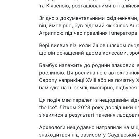
та К'явеною, розташованими в італійськ
Згідно з документальними свідченнями,
він, ймовірно, був відомий як Cunus Aure
Агриппою під час правління імператора Авг
Вері виявив віз, коли йшов шляхом льо
що він оснащений двома колесами, зро
Бамбук належить до родини злакових, в
рослиною. Ця рослина не є автохтонною
Європу наприкінці XVIII або на початку
бамбука на ці землі, ймовірно, відбувся 
Ця подія має паралелі з нещодавнім від
the Ice". Літком 2023 року дослідники н
з'явилися в результаті танення льодови
Археологи нещодавно натрапили на міцн
знаходиться під оазисом у Саудівській А