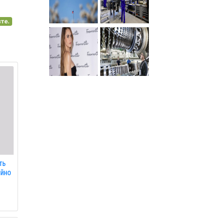
сте.
ть
ійно