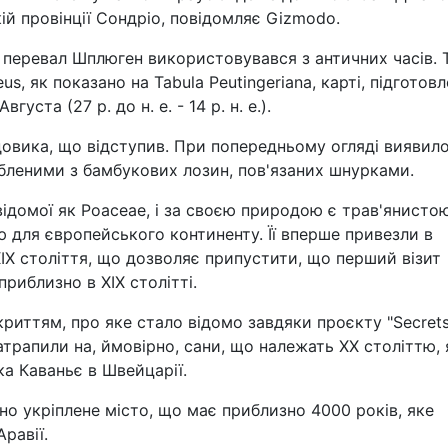
ій провінції Сондріо, повідомляє Gizmodo.
 перевал Шплюген використовувався з античних часів. 
us, як показано на Tabula Peutingeriana, карті, підготовл
уста (27 р. до н. е. - 14 р. н. е.).
довика, що відступив. При попередньому огляді виявило
бленими з бамбукових лозин, пов'язаних шнурками.
ідомої як Poaceae, і за своєю природою є трав'янисто
 для європейського континенту. Її вперше привезли в
 XIX століття, що дозволяє припустити, що перший візит
приблизно в ХІХ столітті.
криттям, про яке стало відомо завдяки проєкту "Secrets
атрапили на, ймовірно, сани, що належать ХХ століттю, 
ка Каваньє в Швейцарії.
о укріплене місто, що має приблизно 4000 років, яке
равії.