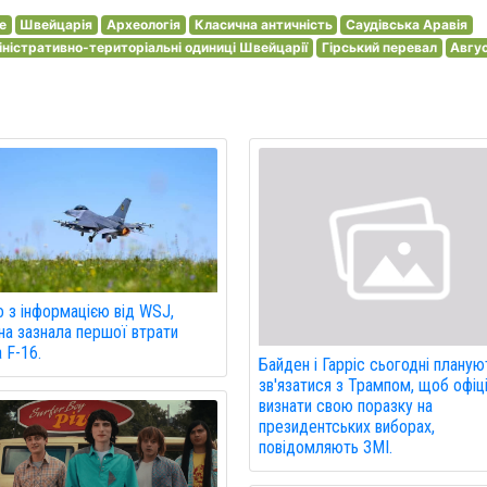
e
Швейцарія
Археологія
Класична античність
Саудівська Аравія
ністративно-територіальні одиниці Швейцарії
Гірський перевал
Авгу
о з інформацією від WSJ,
на зазнала першої втрати
а F-16.
Байден і Гарріс сьогодні планую
зв'язатися з Трампом, щоб офіц
визнати свою поразку на
президентських виборах,
повідомляють ЗМІ.