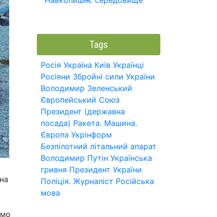
Навколишнє середовище
Tags
Росія
Україна
Київ
Українці
Росіяни
Збройні сили України
Володимир Зеленський
Європейський Союз
Президент (державна
посада)
Ракета.
Машина.
Європа
Укрінформ
Безпілотний літальний апарат
Володимир Путін
Українська
гривня
Президент України
на
Поліція.
Журналіст
Російська
мова
омо