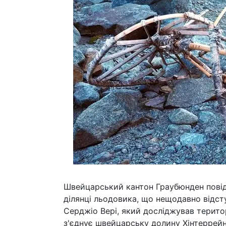
Швейцарський кантон Граубюнден повід
ділянці льодовика, що нещодавно відст
Серджіо Вері, який досліджував терит
з'єднує швейцарську долину Хінтеррей