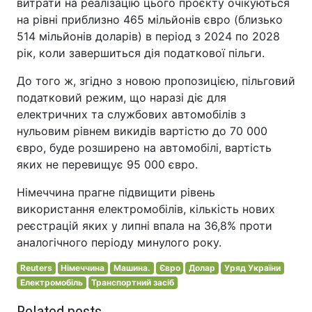
витрати на реалізацію цього проєкту очікуються
на рівні приблизно 465 мільйонів євро (близько
514 мільйонів доларів) в період з 2024 по 2028
рік, коли завершиться дія податкової пільги.
До того ж, згідно з новою пропозицією, пільговий
податковий режим, що наразі діє для
електричних та службових автомобілів з
нульовим рівнем викидів вартістю до 70 000
євро, буде розширено на автомобілі, вартість
яких не перевищує 95 000 євро.
Німеччина прагне підвищити рівень
використання електромобілів, кількість нових
реєстрацій яких у липні впала на 36,8% проти
аналогічного періоду минулого року.
Reuters
Німеччина
Машина.
Євро
Долар
Уряд України
Електромобіль
Транспортний засіб
Related posts