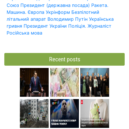
Союз
Президент (державна посада)
Ракета.
Машина.
Європа
Укрінформ
Безпілотний
літальний апарат
Володимир Путін
Українська
гривня
Президент України
Поліція.
Журналіст
Російська мова
Recent posts