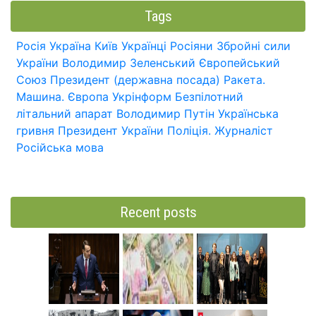
Tags
Росія
Україна
Київ
Українці
Росіяни
Збройні сили
України
Володимир Зеленський
Європейський
Союз
Президент (державна посада)
Ракета.
Машина.
Європа
Укрінформ
Безпілотний
літальний апарат
Володимир Путін
Українська
гривня
Президент України
Поліція.
Журналіст
Російська мова
Recent posts