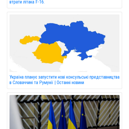
втрати літака F-16.
Україна планує запустити нові консульські представництва
в Словаччині та Румунії | Останні новини