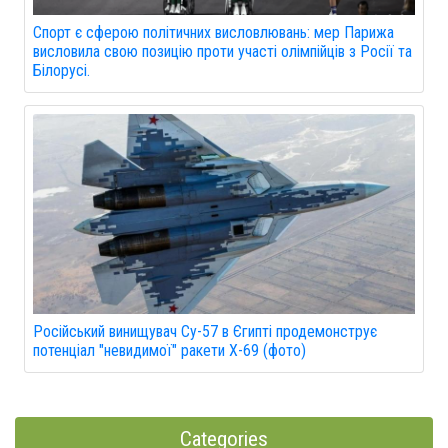
Спорт є сферою політичних висловлювань: мер Парижа
висловила свою позицію проти участі олімпійців з Росії та
Білорусі.
Російський винищувач Су-57 в Єгипті продемонструє
потенціал "невидимої" ракети Х-69 (фото)
Categories