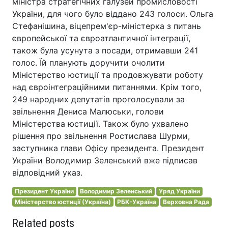
міністра стратегічних галузей промисловості
України, для чого було віддано 243 голоси. Ольга
Стефанішина, віцепрем'єр-міністерка з питань
європейської та євроатлантичної інтеграції,
також була усунута з посади, отримавши 241
голос. Їй планують доручити очолити
Міністерство юстиції та продовжувати роботу
над євроінтеграційними питаннями. Крім того,
249 народних депутатів проголосували за
звільнення Дениса Малюськи, голови
Міністерства юстиції. Також було ухвалено
рішення про звільнення Ростислава Шурми,
заступника глави Офісу президента. Президент
України Володимир Зеленський вже підписав
відповідний указ.
Президент України
Володимир Зеленський
Уряд України
Міністерство юстиції (Україна)
РБК-Україна
Верховна Рада
Related posts