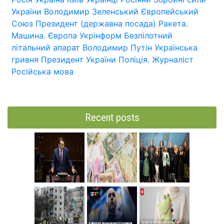
України
Володимир Зеленський
Європейський
Союз
Президент (державна посада)
Ракета.
Машина.
Європа
Укрінформ
Безпілотний
літальний апарат
Володимир Путін
Українська
гривня
Президент України
Поліція.
Журналіст
Російська мова
Recent posts