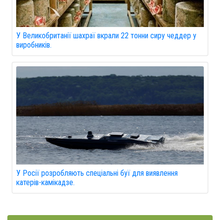
У Великобританії шахраї вкрали 22 тонни сиру чеддер у
виробників.
У Росії розробляють спеціальні буї для виявлення
катерів-камікадзе.