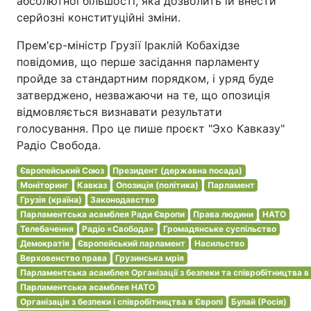
абсолютної більшості, яка дозволить їй внести
серйозні конституційні зміни.
Прем'єр-міністр Грузії Іраклій Кобахідзе
повідомив, що перше засідання парламенту
пройде за стандартним порядком, і уряд буде
затверджено, незважаючи на те, що опозиція
відмовляється визнавати результати
голосування. Про це пише проєкт "Эхо Кавказу"
Радіо Свобода.
Європейський Союз
Президент (державна посада)
Моніторинг
Кавказ
Опозиція (політика)
Парламент
Грузія (країна)
Законодавство
Парламентська асамблея Ради Європи
Права людини
НАТО
Телебачення
Радіо «Свобода»
Громадянське суспільство
Демократія
Європейський парламент
Насильство
Верховенство права
Грузинська мрія
Парламентська асамблея Організації з безпеки та співробітництва в
Парламентська асамблея НАТО
Організація з безпеки і співробітництва в Європі
Булай (Росія)