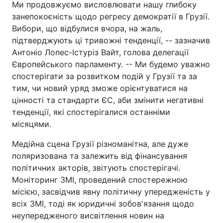
Ми продовжуємо висловлювати нашу глибоку
занепокоєність щодо регресу демократії в Грузії.
Вибори, що відбулися вчора, на жаль,
підтверджують ці тривожні тенденції, -- зазначив
Антоніо Лопес-Істуріз Вайт, голова делегації
Європейського парламенту. -- Ми будемо уважно
спостерігати за розвитком подій у Грузії та за
тим, чи новий уряд зможе орієнтуватися на
цінності та стандарти ЄС, аби змінити негативні
тенденції, які спостерігалися останніми
місяцями.
Медійна сцена Грузії різноманітна, але дуже
поляризована та залежить від фінансування
політичних акторів, звітують спостерігачі.
Моніторинг ЗМІ, проведений спостережною
місією, засвідчив явну політичну упередженість у
всіх ЗМІ, тоді як юридичні зобов'язання щодо
неупередженого висвітлення новин на