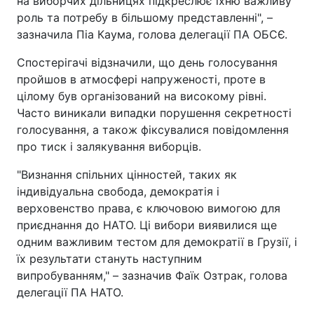
на виборчих дільницях підкреслює їхню важливу
роль та потребу в більшому представленні", –
зазначила Піа Каума, голова делегації ПА ОБСЄ.
Спостерігачі відзначили, що день голосування
пройшов в атмосфері напруженості, проте в
цілому був організований на високому рівні.
Часто виникали випадки порушення секретності
голосування, а також фіксувалися повідомлення
про тиск і залякування виборців.
"Визнання спільних цінностей, таких як
індивідуальна свобода, демократія і
верховенство права, є ключовою вимогою для
приєднання до НАТО. Ці вибори виявилися ще
одним важливим тестом для демократії в Грузії, і
їх результати стануть наступним
випробуванням," – зазначив Фаїк Озтрак, голова
делегації ПА НАТО.