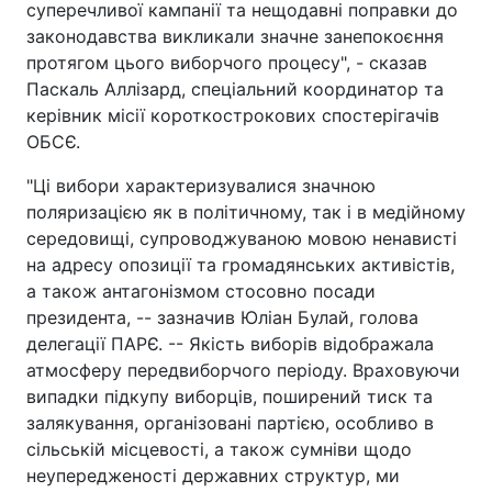
суперечливої кампанії та нещодавні поправки до
законодавства викликали значне занепокоєння
протягом цього виборчого процесу", - сказав
Паскаль Аллізард, спеціальний координатор та
керівник місії короткострокових спостерігачів
ОБСЄ.
"Ці вибори характеризувалися значною
поляризацією як в політичному, так і в медійному
середовищі, супроводжуваною мовою ненависті
на адресу опозиції та громадянських активістів,
а також антагонізмом стосовно посади
президента, -- зазначив Юліан Булай, голова
делегації ПАРЄ. -- Якість виборів відображала
атмосферу передвиборчого періоду. Враховуючи
випадки підкупу виборців, поширений тиск та
залякування, організовані партією, особливо в
сільській місцевості, а також сумніви щодо
неупередженості державних структур, ми