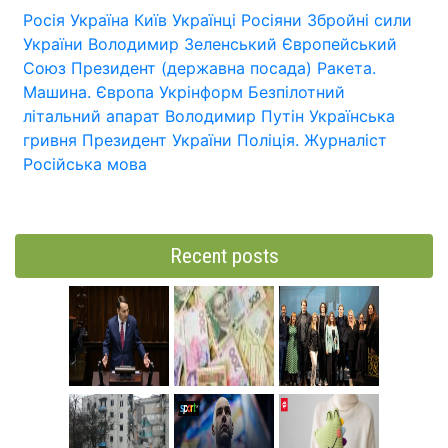
Росія
Україна
Київ
Українці
Росіяни
Збройні сили
України
Володимир Зеленський
Європейський
Союз
Президент (державна посада)
Ракета.
Машина.
Європа
Укрінформ
Безпілотний
літальний апарат
Володимир Путін
Українська
гривня
Президент України
Поліція.
Журналіст
Російська мова
Recent posts